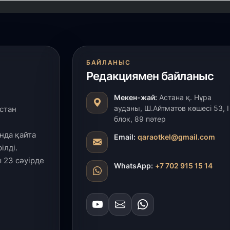
БАЙЛАНЫС
Редакциямен байланыс
Мекен-жай:
Астана қ. Нұра
ауданы, Ш.Айтматов көшесі 53, І
стан
блок, 89 пәтер
нда қайта
Email:
qaraotkel@gmail.com
ілді.
 23 сәуірде
WhatsApp:
+7 702 915 15 14