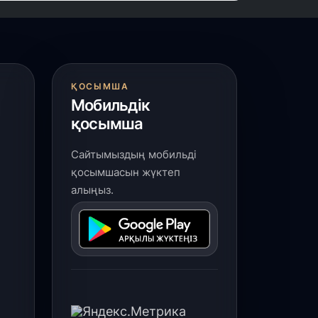
ҚОСЫМША
Мобильдік
қосымша
Сайтымыздың мобильді
қосымшасын жүктеп
алыңыз.