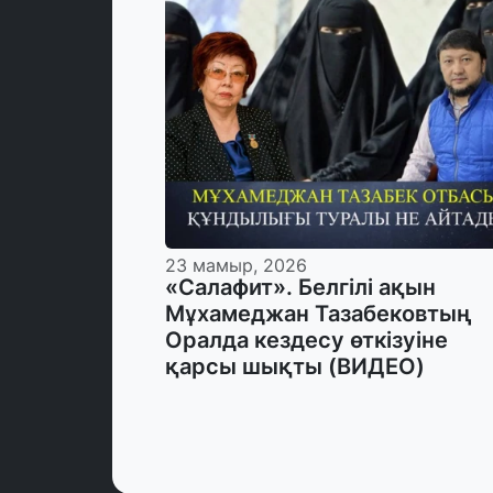
23 мамыр, 2026
«Салафит». Белгілі ақын
Мұхамеджан Тазабековтың
Оралда кездесу өткізуіне
қарсы шықты (ВИДЕО)