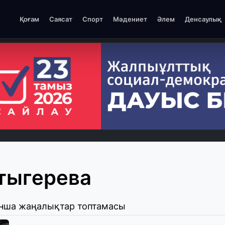
Қоғам
Саясат
Спорт
Мәдениет
Әлем
Денсаулық
тыгерева
ынша жаңалықтар топтамасы