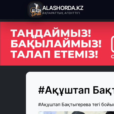
ALASHORDA.KZ
АҚПАРАТТЫҚ АГЕНТТІГІ
#Ақұштап Бақ
#Ақұштап Бақтыгерева тегі бой