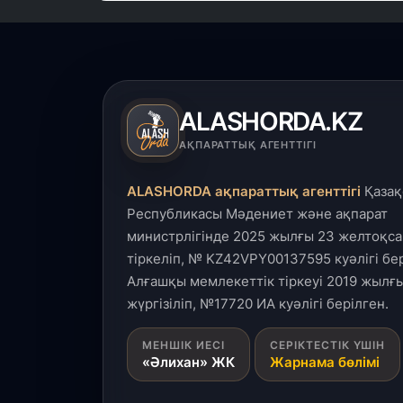
ALASHORDA.KZ
АҚПАРАТТЫҚ АГЕНТТІГІ
ALASHORDA ақпараттық агенттігі
Қазақ
Республикасы Мәдениет және ақпарат
министрлігінде 2025 жылғы 23 желтоқса
тіркеліп, № KZ42VPY00137595 куәлігі бер
Алғашқы мемлекеттік тіркеуі 2019 жылғы
жүргізіліп, №17720 ИА куәлігі берілген.
МЕНШІК ИЕСІ
СЕРІКТЕСТІК ҮШІН
«Әлихан» ЖК
Жарнама бөлімі