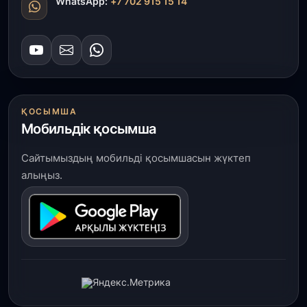
WhatsApp:
+7 702 915 15 14
ҚОСЫМША
Мобильдік қосымша
Сайтымыздың мобильді қосымшасын жүктеп
алыңыз.