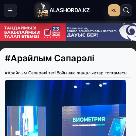
ALASHORDA.KZ
RU
#Арайлым Сапарәлі
#Арайлым Сапарәлі тегі бойынша жаңалықтар топтамасы