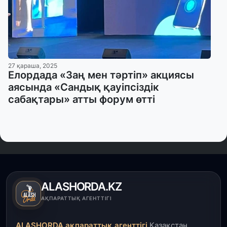
27 қараша, 2025
Елордада «Заң мен тәртіп» акциясы
аясында «Сандық қауіпсіздік
сабақтары» атты форум өтті
ALASHORDA.KZ
АҚПАРАТТЫҚ АГЕНТТІГІ
ALASHORDA ақпараттық агенттігі
Қазақстан