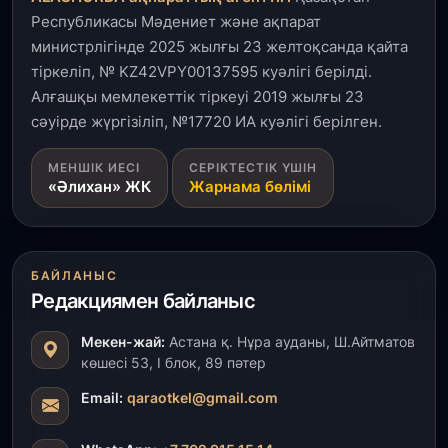
Республикасы Мәдениет және ақпарат
министрлігінде 2025 жылғы 23 желтоқсанда қайта
тіркеліп, № KZ42VPY00137595 куәлігі берілді.
Алғашқы мемлекеттік тіркеуі 2019 жылғы 23
сәуірде жүргізіліп, №17720 ИА куәлігі берілген.
МЕНШІК ИЕСІ
СЕРІКТЕСТІК ҮШІН
«Әлихан» ЖК
Жарнама бөлімі
БАЙЛАНЫС
Редакциямен байланыс
Мекен-жай:
Астана қ. Нұра ауданы, Ш.Айтматов
көшесі 53, І блок, 89 пәтер
Email:
qaraotkel@gmail.com