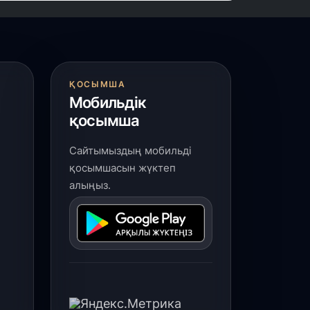
ҚОСЫМША
Мобильдік
қосымша
Сайтымыздың мобильді
қосымшасын жүктеп
алыңыз.