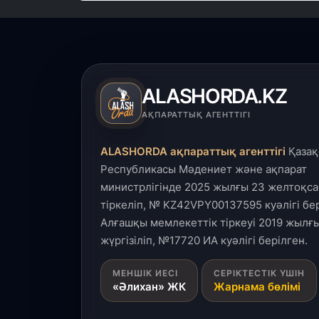
ALASHORDA.KZ
АҚПАРАТТЫҚ АГЕНТТІГІ
ALASHORDA ақпараттық агенттігі
Қазақ
Республикасы Мәдениет және ақпарат
министрлігінде 2025 жылғы 23 желтоқса
тіркеліп, № KZ42VPY00137595 куәлігі бер
Алғашқы мемлекеттік тіркеуі 2019 жылғы
жүргізіліп, №17720 ИА куәлігі берілген.
МЕНШІК ИЕСІ
СЕРІКТЕСТІК ҮШІН
«Әлихан» ЖК
Жарнама бөлімі