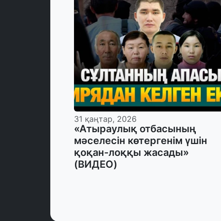
31 қаңтар, 2026
«Атыраулық отбасының
мәселесін көтергенім үшін
қоқан-лоққы жасады»
(ВИДЕО)