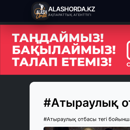
ALASHORDA.KZ
АҚПАРАТТЫҚ АГЕНТТІГІ
#Атыраулық о
#Атыраулық отбасы тегі бойынш