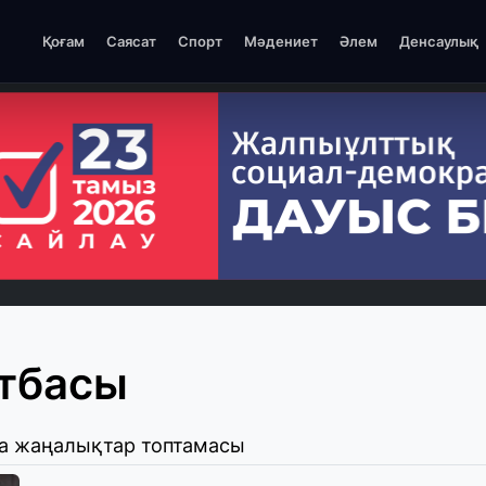
Қоғам
Саясат
Спорт
Мәдениет
Әлем
Денсаулық
тбасы
а жаңалықтар топтамасы