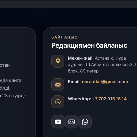
БАЙЛАНЫС
Редакциямен байланыс
Мекен-жай:
Астана қ. Нұра
ауданы, Ш.Айтматов көшесі 53, І
стан
блок, 89 пәтер
нда қайта
Email:
qaraotkel@gmail.com
ілді.
 23 сәуірде
WhatsApp:
+7 702 915 15 14