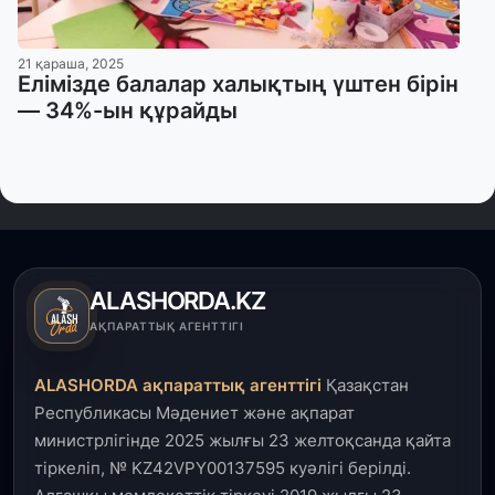
21 қараша, 2025
Елімізде балалар халықтың үштен бірін
— 34%-ын құрайды
ALASHORDA.KZ
АҚПАРАТТЫҚ АГЕНТТІГІ
ALASHORDA ақпараттық агенттігі
Қазақстан
Республикасы Мәдениет және ақпарат
министрлігінде 2025 жылғы 23 желтоқсанда қайта
тіркеліп, № KZ42VPY00137595 куәлігі берілді.