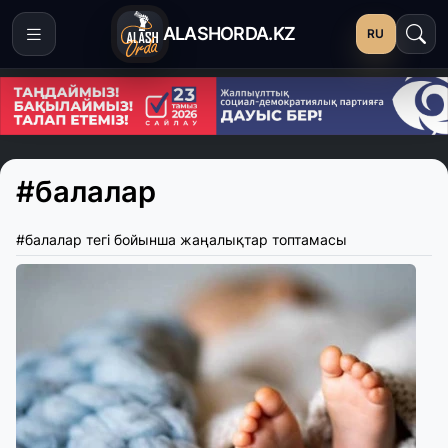
ALASHORDA.KZ
RU
#балалар
#балалар тегі бойынша жаңалықтар топтамасы