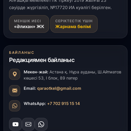
Алғашқы мемлекеттік тіркеуі 2019 жылғы 23
сәуірде жүргізіліп, №17720 ИА куәлігі берілген.
МЕНШІК ИЕСІ
СЕРІКТЕСТІК ҮШІН
«Әлихан» ЖК
Жарнама бөлімі
БАЙЛАНЫС
Редакциямен байланыс
Мекен-жай:
Астана қ. Нұра ауданы, Ш.Айтматов
көшесі 53, І блок, 89 пәтер
Email:
qaraotkel@gmail.com
WhatsApp:
+7 702 915 15 14