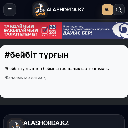
ALASHORDA.KZ
RU
#бейбіт тұрғын
#бейбіт тұрғын тегі бойынша жаңалықтар топтамасы
Жаңалықтар әлі жоқ
ALASHORDA.KZ