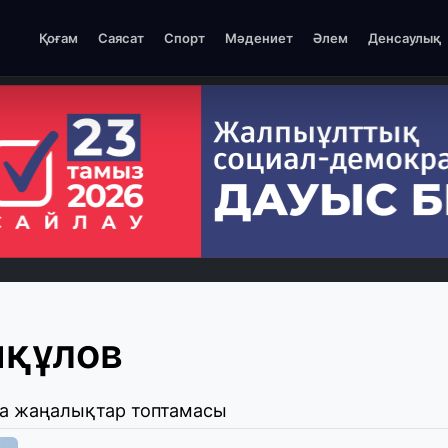
Қоғам
Саясат
Спорт
Мәдениет
Әлем
Денсаулық
нқұлов
ша жаңалықтар топтамасы