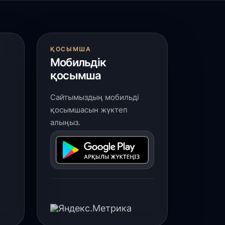
ҚОСЫМША
Мобильдік
қосымша
Сайтымыздың мобильді
қосымшасын жүктеп
алыңыз.