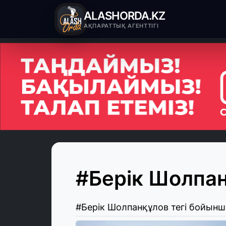
ALASHORDA.KZ
АҚПАРАТТЫҚ АГЕНТТІГІ
#Берік Шолпа
#Берік Шолпанқұлов тегі бойын