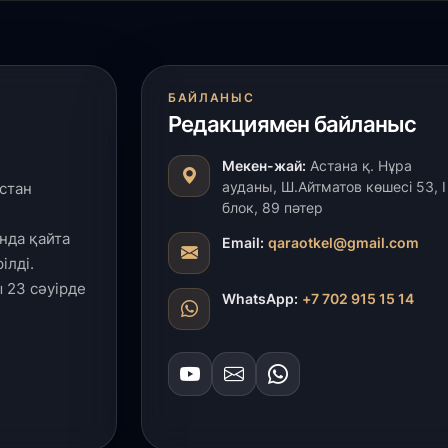
БАЙЛАНЫС
Редакциямен байланыс
Мекен-жай:
Астана қ. Нұра
ауданы, Ш.Айтматов көшесі 53, І
стан
блок, 89 пәтер
нда қайта
Email:
qaraotkel@gmail.com
ілді.
 23 сәуірде
WhatsApp:
+7 702 915 15 14