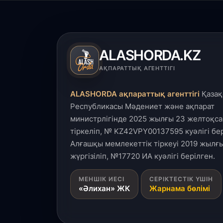
ALASHORDA.KZ
АҚПАРАТТЫҚ АГЕНТТІГІ
ALASHORDA ақпараттық агенттігі
Қазақ
Республикасы Мәдениет және ақпарат
министрлігінде 2025 жылғы 23 желтоқса
тіркеліп, № KZ42VPY00137595 куәлігі бер
Алғашқы мемлекеттік тіркеуі 2019 жылғы
жүргізіліп, №17720 ИА куәлігі берілген.
МЕНШІК ИЕСІ
СЕРІКТЕСТІК ҮШІН
«Әлихан» ЖК
Жарнама бөлімі