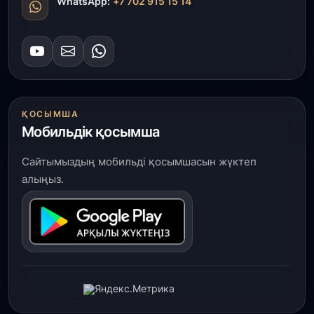
WhatsApp:
+7 702 915 15 14
ҚОСЫМША
Мобильдік қосымша
Сайтымыздың мобильді қосымшасын жүктеп
алыңыз.