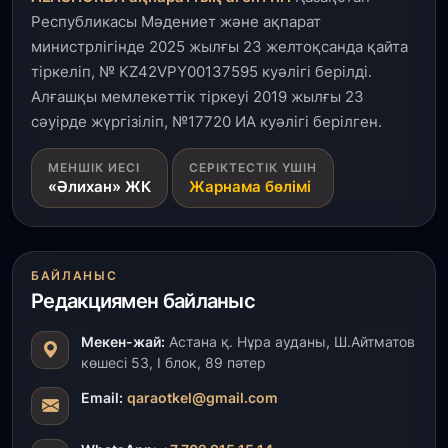
Республикасы Мәдениет және ақпарат
министрлігінде 2025 жылғы 23 желтоқсанда қайта
тіркеліп, № KZ42VPY00137595 куәлігі берілді.
Алғашқы мемлекеттік тіркеуі 2019 жылғы 23
сәуірде жүргізіліп, №17720 ИА куәлігі берілген.
МЕНШІК ИЕСІ
СЕРІКТЕСТІК ҮШІН
«Әлихан» ЖК
Жарнама бөлімі
БАЙЛАНЫС
Редакциямен байланыс
Мекен-жай:
Астана қ. Нұра ауданы, Ш.Айтматов
көшесі 53, І блок, 89 пәтер
Email:
qaraotkel@gmail.com