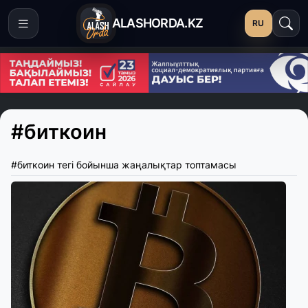
ALASHORDA.KZ
RU
#биткоин
#биткоин тегі бойынша жаңалықтар топтамасы