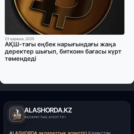
23 қараша, 2025
АҚШ-тағы еңбек нарығындағы жаңа
деректер шығып, биткоин бағасы күрт
төмендеді
ALASHORDA.KZ
АҚПАРАТТЫҚ АГЕНТТІГІ
ALASHORDA ақпараттық агенттігі
Қазақстан