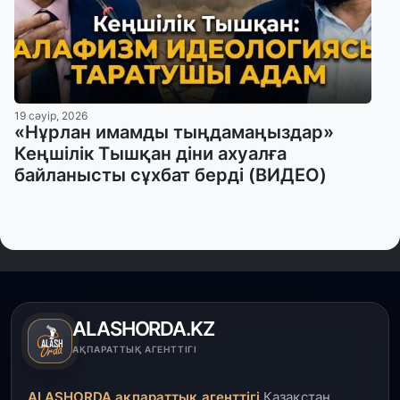
19 сәуір, 2026
«Нұрлан имамды тыңдамаңыздар»
Кеңшілік Тышқан діни ахуалға
байланысты сұхбат берді (ВИДЕО)
ALASHORDA.KZ
АҚПАРАТТЫҚ АГЕНТТІГІ
ALASHORDA ақпараттық агенттігі
Қазақстан