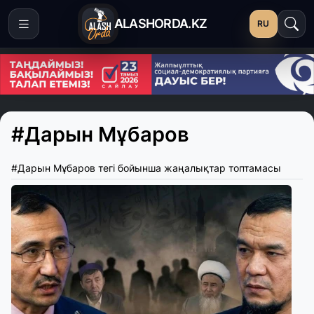
ALASHORDA.KZ
RU
#Дарын Мұбаров
#Дарын Мұбаров тегі бойынша жаңалықтар топтамасы