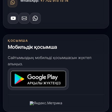
WhatsApp:
+7 702 915 15 14
ҚОСЫМША
Мобильдік қосымша
Сайтымыздың мобильді қосымшасын жүктеп
алыңыз.