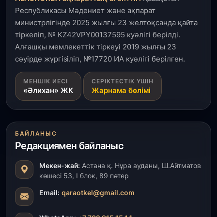
Республикасы Мәдениет және ақпарат
министрлігінде 2025 жылғы 23 желтоқсанда қайта
тіркеліп, № KZ42VPY00137595 куәлігі берілді.
Алғашқы мемлекеттік тіркеуі 2019 жылғы 23
сәуірде жүргізіліп, №17720 ИА куәлігі берілген.
МЕНШІК ИЕСІ
СЕРІКТЕСТІК ҮШІН
«Әлихан» ЖК
Жарнама бөлімі
БАЙЛАНЫС
Редакциямен байланыс
Мекен-жай:
Астана қ. Нұра ауданы, Ш.Айтматов
көшесі 53, І блок, 89 пәтер
Email:
qaraotkel@gmail.com