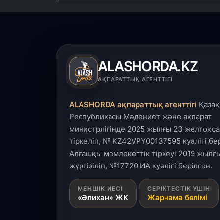
ALASHORDA.KZ
АҚПАРАТТЫҚ АГЕНТТІГІ
ALASHORDA ақпараттық агенттігі
Қазақ
Республикасы Мәдениет және ақпарат
министрлігінде 2025 жылғы 23 желтоқса
тіркеліп, № KZ42VPY00137595 куәлігі бер
Алғашқы мемлекеттік тіркеуі 2019 жылғы
жүргізіліп, №17720 ИА куәлігі берілген.
МЕНШІК ИЕСІ
СЕРІКТЕСТІК ҮШІН
«Әлихан» ЖК
Жарнама бөлімі