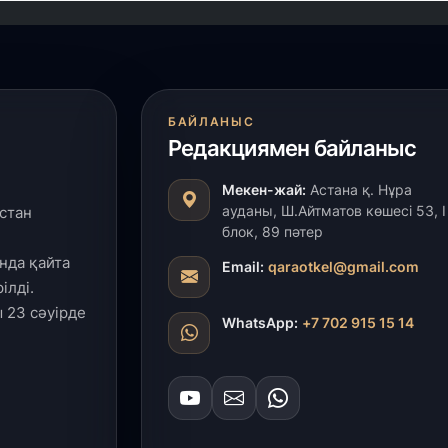
БАЙЛАНЫС
Редакциямен байланыс
Мекен-жай:
Астана қ. Нұра
ауданы, Ш.Айтматов көшесі 53, І
стан
блок, 89 пәтер
нда қайта
Email:
qaraotkel@gmail.com
ілді.
 23 сәуірде
WhatsApp:
+7 702 915 15 14