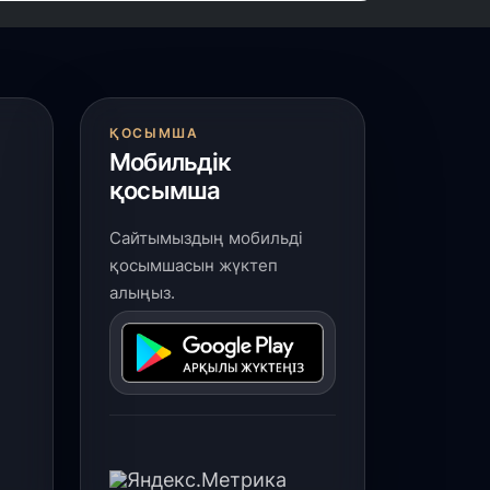
ҚОСЫМША
Мобильдік
қосымша
Сайтымыздың мобильді
қосымшасын жүктеп
алыңыз.