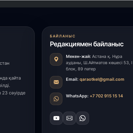
БАЙЛАНЫС
Редакциямен байланыс
Мекен-жай:
Астана қ. Нұра
ауданы, Ш.Айтматов көшесі 53, І
стан
блок, 89 пәтер
нда қайта
Email:
qaraotkel@gmail.com
ілді.
 23 сәуірде
WhatsApp:
+7 702 915 15 14