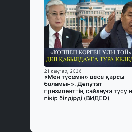
21 қаңтар, 2026
«Мен түсемін» десе қарсы
боламын». Депутат
президенттің сайлауға түсуі
пікір білдірді (ВИДЕО)