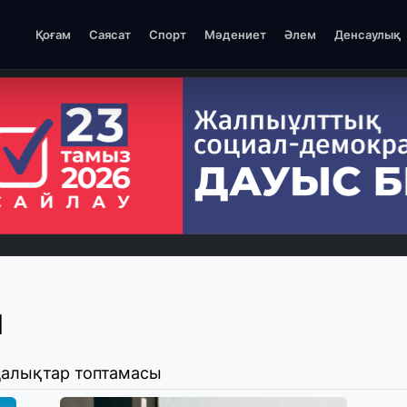
Қоғам
Саясат
Спорт
Мәдениет
Әлем
Денсаулық
и
ңалықтар топтамасы