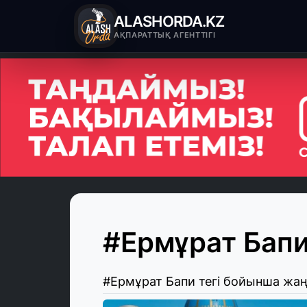
ALASHORDA.KZ
АҚПАРАТТЫҚ АГЕНТТІГІ
#Ермұрат Бап
#Ермұрат Бапи тегі бойынша жа