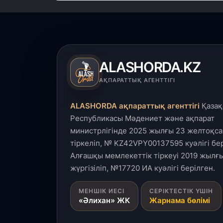
ALASHORDA.KZ
АҚПАРАТТЫҚ АГЕНТТІГІ
ALASHORDA ақпараттық агенттігі
Қазақ
Республикасы Мәдениет және ақпарат
министрлігінде 2025 жылғы 23 желтоқса
тіркеліп, № KZ42VPY00137595 куәлігі бер
Алғашқы мемлекеттік тіркеуі 2019 жылғы
жүргізіліп, №17720 ИА куәлігі берілген.
МЕНШІК ИЕСІ
СЕРІКТЕСТІК ҮШІН
«Әлихан» ЖК
Жарнама бөлімі