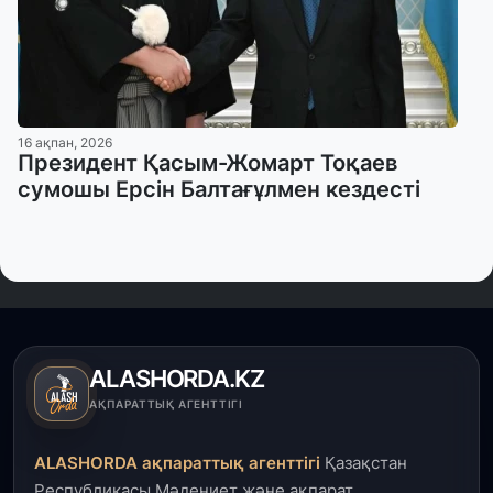
16 ақпан, 2026
Президент Қасым-Жомарт Тоқаев
сумошы Ерсін Балтағұлмен кездесті
ALASHORDA.KZ
АҚПАРАТТЫҚ АГЕНТТІГІ
ALASHORDA ақпараттық агенттігі
Қазақстан
Республикасы Мәдениет және ақпарат