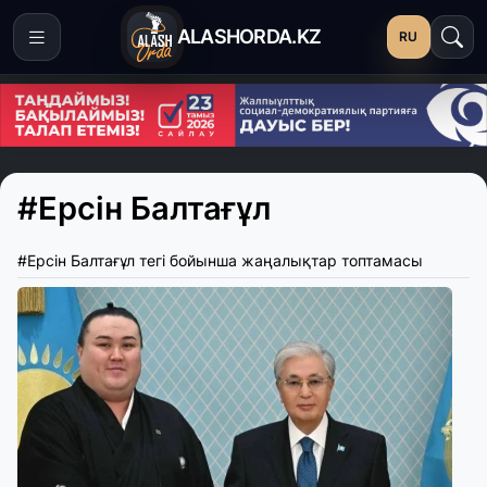
ALASHORDA.KZ
RU
#Ерсін Балтағұл
#Ерсін Балтағұл тегі бойынша жаңалықтар топтамасы