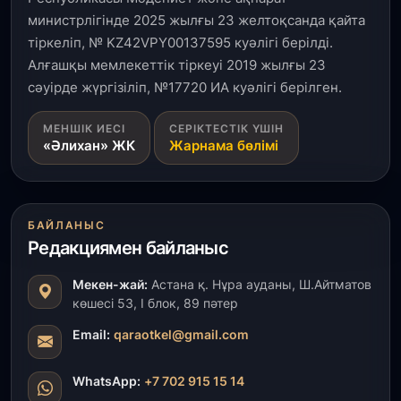
министрлігінде 2025 жылғы 23 желтоқсанда қайта
тіркеліп, № KZ42VPY00137595 куәлігі берілді.
Алғашқы мемлекеттік тіркеуі 2019 жылғы 23
сәуірде жүргізіліп, №17720 ИА куәлігі берілген.
МЕНШІК ИЕСІ
СЕРІКТЕСТІК ҮШІН
«Әлихан» ЖК
Жарнама бөлімі
БАЙЛАНЫС
Редакциямен байланыс
Мекен-жай:
Астана қ. Нұра ауданы, Ш.Айтматов
көшесі 53, І блок, 89 пәтер
Email:
qaraotkel@gmail.com
WhatsApp:
+7 702 915 15 14