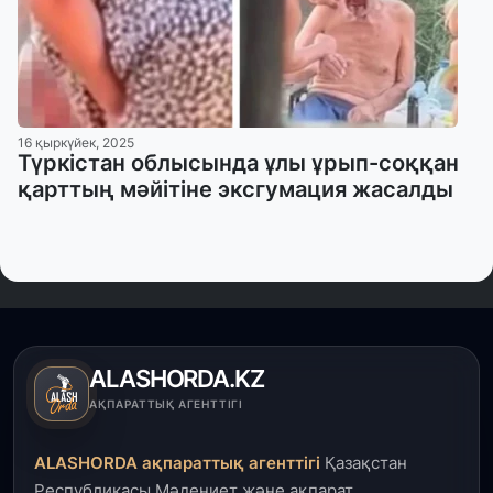
16 қыркүйек, 2025
Түркістан облысында ұлы ұрып-соққан
қарттың мәйітіне эксгумация жасалды
ALASHORDA.KZ
АҚПАРАТТЫҚ АГЕНТТІГІ
ALASHORDA ақпараттық агенттігі
Қазақстан
Республикасы Мәдениет және ақпарат