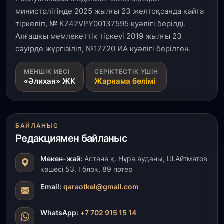
министрлігінде 2025 жылғы 23 желтоқсанда қайта
тіркеліп, № KZ42VPY00137595 куәлігі берілді.
Алғашқы мемлекеттік тіркеуі 2019 жылғы 23
сәуірде жүргізіліп, №17720 ИА куәлігі берілген.
МЕНШІК ИЕСІ
СЕРІКТЕСТІК ҮШІН
«Әлихан» ЖК
Жарнама бөлімі
БАЙЛАНЫС
Редакциямен байланыс
Мекен-жай:
Астана қ. Нұра ауданы, Ш.Айтматов
көшесі 53, І блок, 89 пәтер
Email:
qaraotkel@gmail.com
WhatsApp:
+7 702 915 15 14