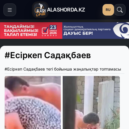
ALASHORDA.KZ
RU
#Есіркеп Садақбаев
#Есіркеп Садақбаев тегі бойынша жаңалықтар топтамасы