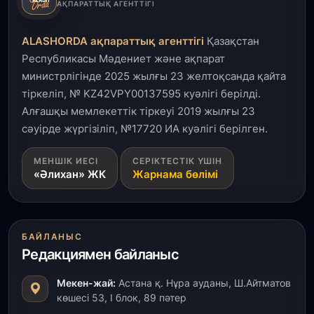
АҚПАРАТТЫҚ АГЕНТТІГІ
ALASHORDA ақпараттық агенттігі
Қазақстан
Республикасы Мәдениет және ақпарат
министрлігінде 2025 жылғы 23 желтоқсанда қайта
тіркеліп, № KZ42VPY00137595 куәлігі берілді.
Алғашқы мемлекеттік тіркеуі 2019 жылғы 23
сәуірде жүргізіліп, №17720 ИА куәлігі берілген.
МЕНШІК ИЕСІ
СЕРІКТЕСТІК ҮШІН
«Әлихан» ЖК
Жарнама бөлімі
БАЙЛАНЫС
Редакциямен байланыс
Мекен-жай:
Астана қ. Нұра ауданы, Ш.Айтматов
көшесі 53, І блок, 89 пәтер