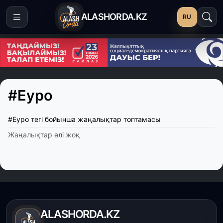
ALASHORDA.KZ
RU
#Еуро
#Еуро тегі бойынша жаңалықтар топтамасы
Жаңалықтар әлі жоқ
ALASHORDA.KZ