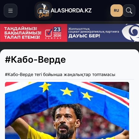
ALASHORDA.KZ
RU
#Кабо-Верде
#Кабо-Верде тегі бойынша жаңалықтар топтамасы