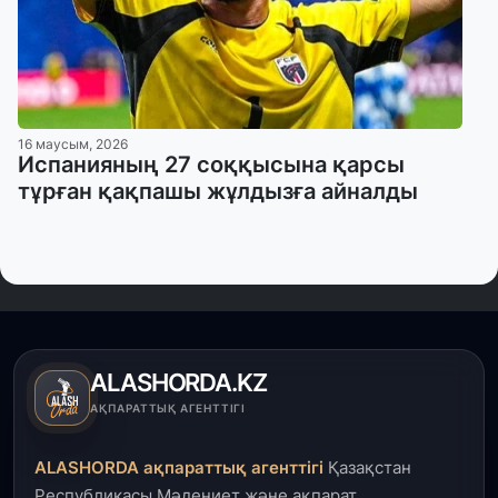
16 маусым, 2026
Испанияның 27 соққысына қарсы
тұрған қақпашы жұлдызға айналды
ALASHORDA.KZ
АҚПАРАТТЫҚ АГЕНТТІГІ
ALASHORDA ақпараттық агенттігі
Қазақстан
Республикасы Мәдениет және ақпарат