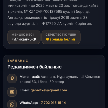
министрлігінде 2025 жылғы 23 желтоқсанда қайта
тіркеліп, № KZ42VPY00137595 куәлігі берілді.
Алғашқы мемлекеттік тіркеуі 2019 жылғы 23
сәуірде жүргізіліп, №17720 ИА куәлігі берілген.
МЕНШІК ИЕСІ
СЕРІКТЕСТІК ҮШІН
«Әлихан» ЖК
Жарнама бөлімі
БАЙЛАНЫС
Редакциямен байланыс
Мекен-жай:
Астана қ. Нұра ауданы, Ш.Айтматов
көшесі 53, І блок, 89 пәтер
Email:
qaraotkel@gmail.com
WhatsApp:
+7 702 915 15 14