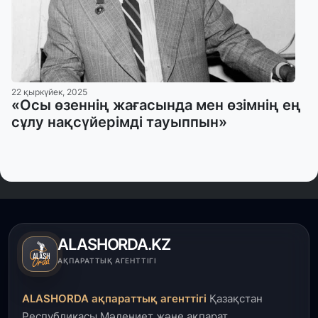
22 қыркүйек, 2025
«Осы өзеннің жағасында мен өзімнің ең
сұлу нақсүйерімді тауыппын»
ALASHORDA.KZ
АҚПАРАТТЫҚ АГЕНТТІГІ
ALASHORDA ақпараттық агенттігі
Қазақстан
Республикасы Мәдениет және ақпарат