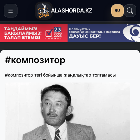
ALASHORDA.KZ
RU
#композитор
#композитор тегі бойынша жаңалықтар топтамасы