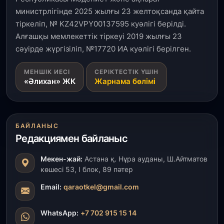
министрлігінде 2025 жылғы 23 желтоқсанда қайта
тіркеліп, № KZ42VPY00137595 куәлігі берілді.
Алғашқы мемлекеттік тіркеуі 2019 жылғы 23
сәуірде жүргізіліп, №17720 ИА куәлігі берілген.
МЕНШІК ИЕСІ
СЕРІКТЕСТІК ҮШІН
«Әлихан» ЖК
Жарнама бөлімі
БАЙЛАНЫС
Редакциямен байланыс
Мекен-жай:
Астана қ. Нұра ауданы, Ш.Айтматов
көшесі 53, І блок, 89 пәтер
Email:
qaraotkel@gmail.com
WhatsApp:
+7 702 915 15 14