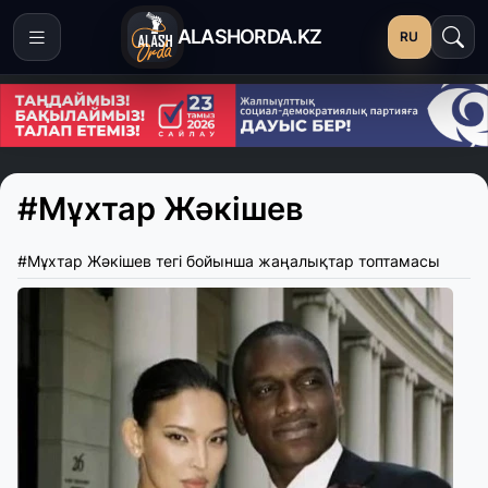
ALASHORDA.KZ
RU
#Мұхтар Жәкішев
#Мұхтар Жәкішев тегі бойынша жаңалықтар топтамасы