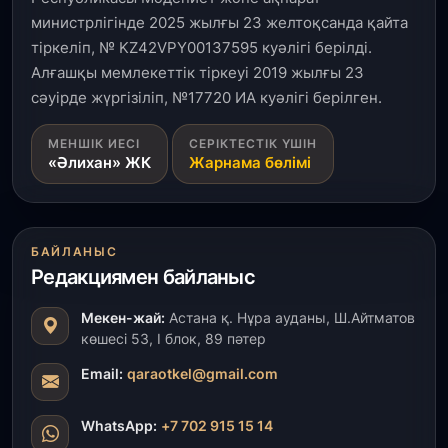
министрлігінде 2025 жылғы 23 желтоқсанда қайта
тіркеліп, № KZ42VPY00137595 куәлігі берілді.
Алғашқы мемлекеттік тіркеуі 2019 жылғы 23
сәуірде жүргізіліп, №17720 ИА куәлігі берілген.
МЕНШІК ИЕСІ
СЕРІКТЕСТІК ҮШІН
«Әлихан» ЖК
Жарнама бөлімі
БАЙЛАНЫС
Редакциямен байланыс
Мекен-жай:
Астана қ. Нұра ауданы, Ш.Айтматов
көшесі 53, І блок, 89 пәтер
Email:
qaraotkel@gmail.com
WhatsApp:
+7 702 915 15 14