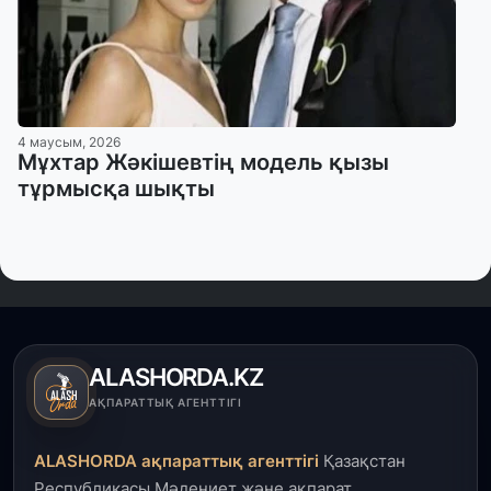
4 маусым, 2026
Мұхтар Жәкішевтің модель қызы
тұрмысқа шықты
ALASHORDA.KZ
АҚПАРАТТЫҚ АГЕНТТІГІ
ALASHORDA ақпараттық агенттігі
Қазақстан
Республикасы Мәдениет және ақпарат