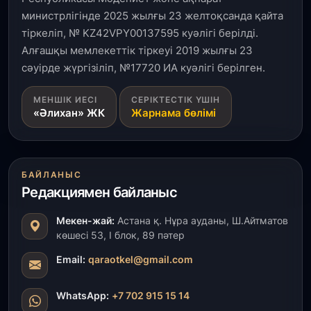
министрлігінде 2025 жылғы 23 желтоқсанда қайта
тіркеліп, № KZ42VPY00137595 куәлігі берілді.
Алғашқы мемлекеттік тіркеуі 2019 жылғы 23
сәуірде жүргізіліп, №17720 ИА куәлігі берілген.
МЕНШІК ИЕСІ
СЕРІКТЕСТІК ҮШІН
«Әлихан» ЖК
Жарнама бөлімі
БАЙЛАНЫС
Редакциямен байланыс
Мекен-жай:
Астана қ. Нұра ауданы, Ш.Айтматов
көшесі 53, І блок, 89 пәтер
Email:
qaraotkel@gmail.com
WhatsApp:
+7 702 915 15 14