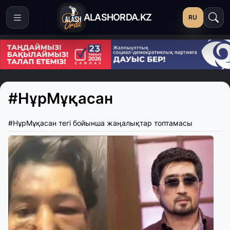
ALASHORDA.KZ
RU
#НұрМұқасан
#НұрМұқасан тегі бойынша жаңалықтар топтамасы