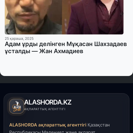
25 қараша, 2025
Адам ұрды делінген Мұқасан Шахзадаев
ұсталды — Жан Ахмадиев
ALASHORDA.KZ
АҚПАРАТТЫҚ АГЕНТТІГІ
ALASHORDA ақпараттық агенттігі
Қазақстан
Республикасы Мәдениет және ақпарат