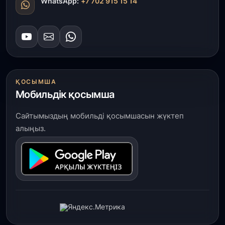
WhatsApp:
+7 702 915 15 14
ҚОСЫМША
Мобильдік қосымша
Сайтымыздың мобильді қосымшасын жүктеп
алыңыз.