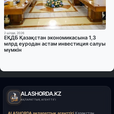
2 шілде, 2026
ЕҚДБ Қазақстан экономикасына 1,3
млрд еуродан астам инвестиция салуы
мүмкін
ALASHORDA.KZ
АҚПАРАТТЫҚ АГЕНТТІГІ
ALASHORDA ақпараттық агенттігі
Қазақстан