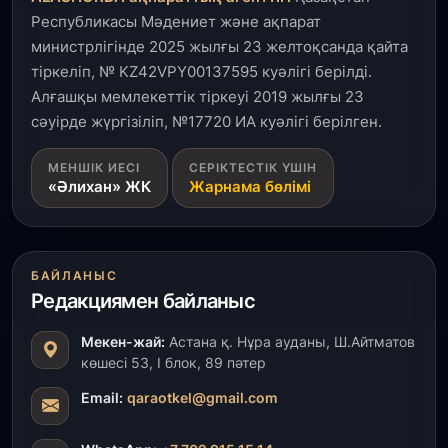
Республикасы Мәдениет және ақпарат
министрлігінде 2025 жылғы 23 желтоқсанда қайта
тіркеліп, № KZ42VPY00137595 куәлігі берілді.
Алғашқы мемлекеттік тіркеуі 2019 жылғы 23
сәуірде жүргізіліп, №17720 ИА куәлігі берілген.
МЕНШІК ИЕСІ
СЕРІКТЕСТІК ҮШІН
«Әлихан» ЖК
Жарнама бөлімі
БАЙЛАНЫС
Редакциямен байланыс
Мекен-жай:
Астана қ. Нұра ауданы, Ш.Айтматов
көшесі 53, І блок, 89 пәтер
Email:
qaraotkel@gmail.com