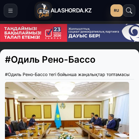
ALASHORDA.KZ
RU
#Одиль Рено-Бассо
#Одиль Рено-Бассо тегі бойынша жаңалықтар топтамасы