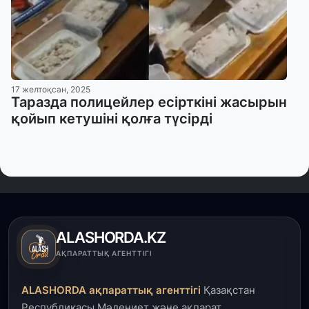
17 желтоқсан, 2025
Таразда полицейлер есірткіні жасырын
қойып кетушіні қолға түсірді
ALASHORDA.KZ
АҚПАРАТТЫҚ АГЕНТТІГІ
ALASHORDA ақпараттық агенттігі
Қазақстан
Республикасы Мәдениет және ақпарат