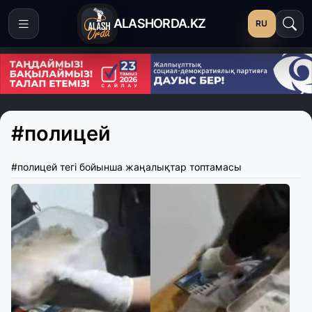
ALASHORDA.KZ
RU
#полицей
#полицей тегі бойынша жаңалықтар топтамасы