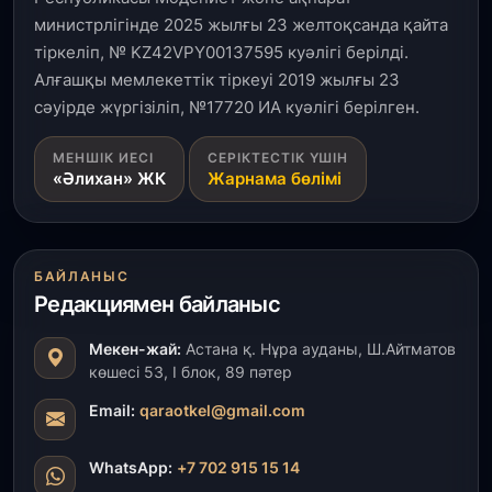
министрлігінде 2025 жылғы 23 желтоқсанда қайта
тіркеліп, № KZ42VPY00137595 куәлігі берілді.
Алғашқы мемлекеттік тіркеуі 2019 жылғы 23
сәуірде жүргізіліп, №17720 ИА куәлігі берілген.
МЕНШІК ИЕСІ
СЕРІКТЕСТІК ҮШІН
«Әлихан» ЖК
Жарнама бөлімі
БАЙЛАНЫС
Редакциямен байланыс
Мекен-жай:
Астана қ. Нұра ауданы, Ш.Айтматов
көшесі 53, І блок, 89 пәтер
Email:
qaraotkel@gmail.com
WhatsApp:
+7 702 915 15 14