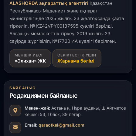
ALASHORDA ақпараттық агенттігі
Қазақстан
Республикасы Мәдениет және ақпарат
министрлігінде 2025 жылғы 23 желтоқсанда қайта
тіркеліп, № KZ42VPY00137595 куәлігі берілді.
Алғашқы мемлекеттік тіркеуі 2019 жылғы 23
сәуірде жүргізіліп, №17720 ИА куәлігі берілген.
МЕНШІК ИЕСІ
СЕРІКТЕСТІК ҮШІН
«Әлихан» ЖК
Жарнама бөлімі
БАЙЛАНЫС
Редакциямен байланыс
Мекен-жай:
Астана қ. Нұра ауданы, Ш.Айтматов
көшесі 53, І блок, 89 пәтер
Email:
qaraotkel@gmail.com