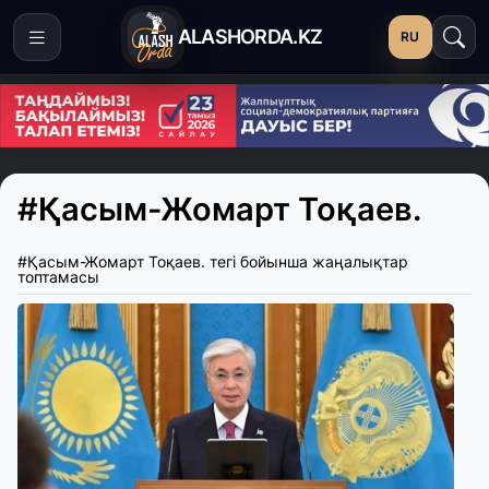
ALASHORDA.KZ
RU
#Қасым-Жомарт Тоқаев.
#Қасым-Жомарт Тоқаев. тегі бойынша жаңалықтар
топтамасы