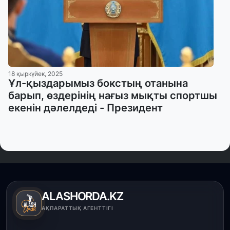
18 қыркүйек, 2025
Ұл-қыздарымыз бокстың отанына
барып, өздерінің нағыз мықты спортшы
екенін дәлелдеді - Президент
ALASHORDA.KZ
АҚПАРАТТЫҚ АГЕНТТІГІ