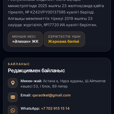
министрлігінде 2025 жылғы 23 желтоқсанда қайта
тіркеліп, № KZ42VPY00137595 куәлігі берілді.
Алғашқы мемлекеттік тіркеуі 2019 жылғы 23
сәуірде жүргізіліп, №17720 ИА куәлігі берілген.
МЕНШІК ИЕСІ
СЕРІКТЕСТІК ҮШІН
«Әлихан» ЖК
Жарнама бөлімі
БАЙЛАНЫС
Редакциямен байланыс
Мекен-жай:
Астана қ. Нұра ауданы, Ш.Айтматов
көшесі 53, І блок, 89 пәтер
Email:
qaraotkel@gmail.com
WhatsApp:
+7 702 915 15 14