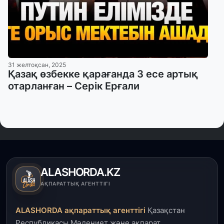
31 желтоқсан, 2025
Қазақ өзбекке қарағанда 3 есе артық
отарланған – Серік Ерғали
ALASHORDA.KZ
АҚПАРАТТЫҚ АГЕНТТІГІ
ALASHORDA ақпараттық агенттігі
Қазақстан
Республикасы Мәдениет және ақпарат