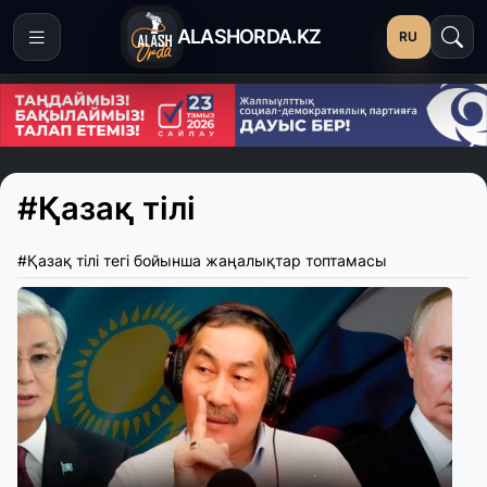
ALASHORDA.KZ
RU
#Қазақ тілі
#Қазақ тілі тегі бойынша жаңалықтар топтамасы