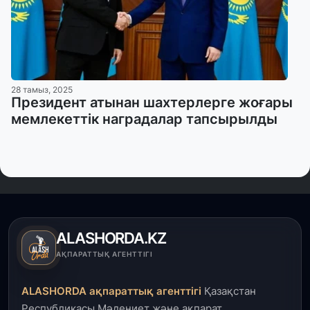
28 тамыз, 2025
Президент атынан шахтерлерге жоғары
мемлекеттік наградалар тапсырылды
ALASHORDA.KZ
АҚПАРАТТЫҚ АГЕНТТІГІ
ALASHORDA ақпараттық агенттігі
Қазақстан
Республикасы Мәдениет және ақпарат