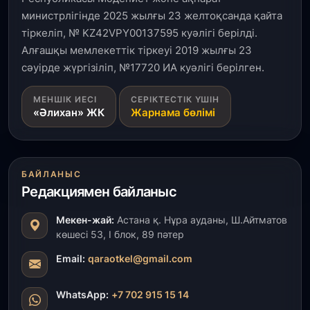
министрлігінде 2025 жылғы 23 желтоқсанда қайта
тіркеліп, № KZ42VPY00137595 куәлігі берілді.
Алғашқы мемлекеттік тіркеуі 2019 жылғы 23
сәуірде жүргізіліп, №17720 ИА куәлігі берілген.
МЕНШІК ИЕСІ
СЕРІКТЕСТІК ҮШІН
«Әлихан» ЖК
Жарнама бөлімі
БАЙЛАНЫС
Редакциямен байланыс
Мекен-жай:
Астана қ. Нұра ауданы, Ш.Айтматов
көшесі 53, І блок, 89 пәтер
Email:
qaraotkel@gmail.com
WhatsApp:
+7 702 915 15 14