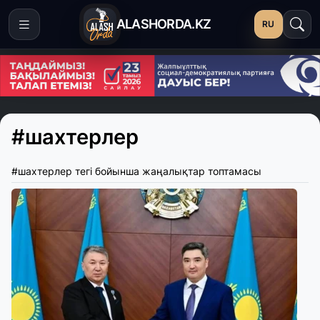
ALASHORDA.KZ
RU
#шахтерлер
#шахтерлер тегі бойынша жаңалықтар топтамасы