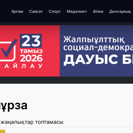
Қоғам
Саясат
Спорт
Мәдениет
Әлем
Денсаулық
ұрза
 жаңалықтар топтамасы