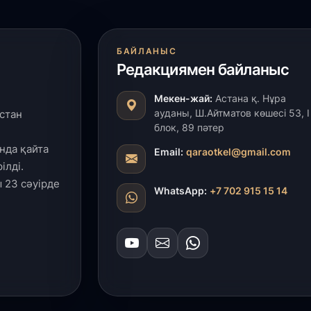
БАЙЛАНЫС
Редакциямен байланыс
Мекен-жай:
Астана қ. Нұра
ауданы, Ш.Айтматов көшесі 53, І
стан
блок, 89 пәтер
нда қайта
Email:
qaraotkel@gmail.com
ілді.
 23 сәуірде
WhatsApp:
+7 702 915 15 14