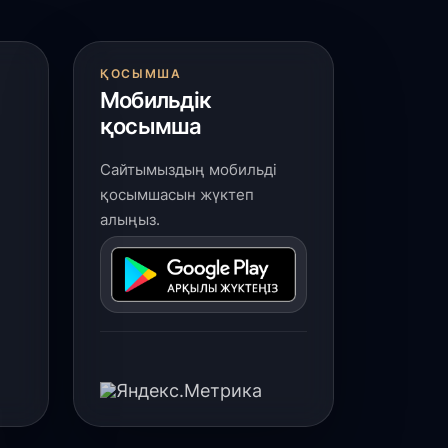
ҚОСЫМША
Мобильдік
қосымша
Сайтымыздың мобильді
қосымшасын жүктеп
алыңыз.