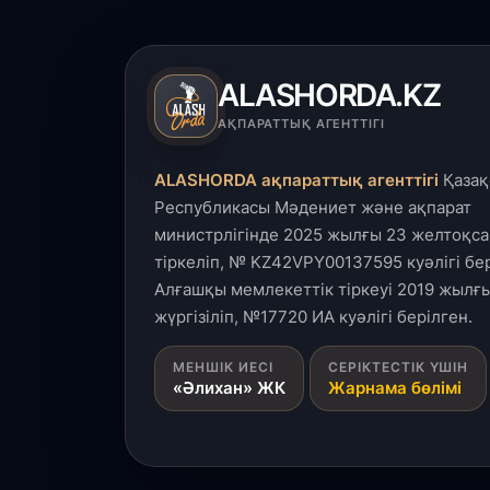
ALASHORDA.KZ
АҚПАРАТТЫҚ АГЕНТТІГІ
ALASHORDA ақпараттық агенттігі
Қазақ
Республикасы Мәдениет және ақпарат
министрлігінде 2025 жылғы 23 желтоқса
тіркеліп, № KZ42VPY00137595 куәлігі бер
Алғашқы мемлекеттік тіркеуі 2019 жылғы
жүргізіліп, №17720 ИА куәлігі берілген.
МЕНШІК ИЕСІ
СЕРІКТЕСТІК ҮШІН
«Әлихан» ЖК
Жарнама бөлімі