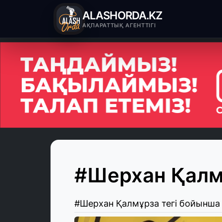
ALASHORDA.KZ
АҚПАРАТТЫҚ АГЕНТТІГІ
#Шерхан Қалм
#Шерхан Қалмұрза тегі бойынша