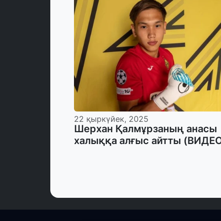
22 қыркүйек, 2025
Шерхан Қалмұрзаның анасы
халыққа алғыс айтты (ВИДЕ