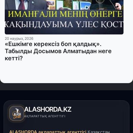
20 наурыз, 2026
«Ешкімге керексіз боп қалдық».
Табылды Досымов Алматыдан неге
кетті?
ALASHORDA.KZ
АҚПАРАТТЫҚ АГЕНТТІГІ
ALASHORDA ақпараттық агенттігі
Қазақстан