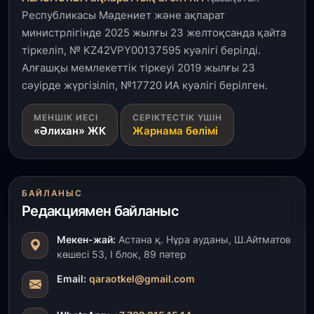
Республикасы Мәдениет және ақпарат
министрлігінде 2025 жылғы 23 желтоқсанда қайта
тіркеліп, № KZ42VPY00137595 куәлігі берілді.
Алғашқы мемлекеттік тіркеуі 2019 жылғы 23
сәуірде жүргізіліп, №17720 ИА куәлігі берілген.
МЕНШІК ИЕСІ
СЕРІКТЕСТІК ҮШІН
«Әлихан» ЖК
Жарнама бөлімі
БАЙЛАНЫС
Редакциямен байланыс
Мекен-жай:
Астана қ. Нұра ауданы, Ш.Айтматов
көшесі 53, І блок, 89 пәтер
Email:
qaraotkel@gmail.com