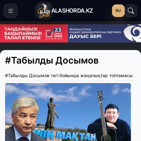
ALASHORDA.KZ
RU
#Табылды Досымов
#Табылды Досымов тегі бойынша жаңалықтар топтамасы