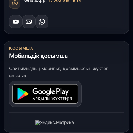
WhatsApp:
+7 702 915 15 14
ҚОСЫМША
Мобильдік қосымша
Сайтымыздың мобильді қосымшасын жүктеп
алыңыз.