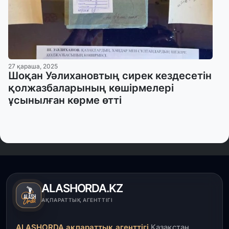
27 қараша, 2025
Шоқан Уәлихановтың сирек кездесетін
қолжазбаларының көшірмелері
ұсынылған көрме өтті
ALASHORDA.KZ
АҚПАРАТТЫҚ АГЕНТТІГІ
ALASHORDA ақпараттық агенттігі
Қазақстан