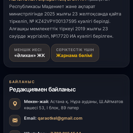
Республикасы Мәдениет және ақпарат
министрлігінде 2025 жылғы 23 желтоқсанда қайта
тіркеліп, № KZ42VPY00137595 куәлігі берілді.
Алғашқы мемлекеттік тіркеуі 2019 жылғы 23
сәуірде жүргізіліп, №17720 ИА куәлігі берілген.
МЕНШІК ИЕСІ
СЕРІКТЕСТІК ҮШІН
«Әлихан» ЖК
Жарнама бөлімі
БАЙЛАНЫС
Редакциямен байланыс
Мекен-жай:
Астана қ. Нұра ауданы, Ш.Айтматов
көшесі 53, І блок, 89 пәтер
Email:
qaraotkel@gmail.com