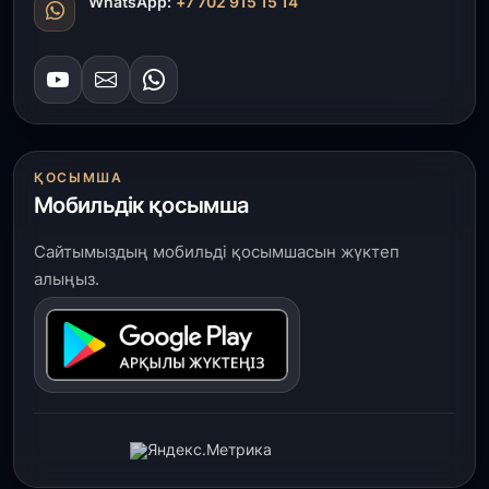
WhatsApp:
+7 702 915 15 14
ҚОСЫМША
Мобильдік қосымша
Сайтымыздың мобильді қосымшасын жүктеп
алыңыз.