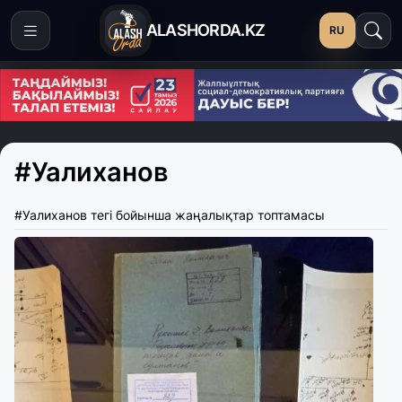
ALASHORDA.KZ
RU
#Уалиханов
#Уалиханов тегі бойынша жаңалықтар топтамасы