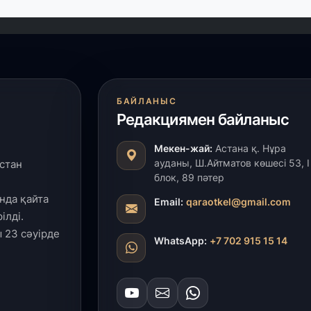
БАЙЛАНЫС
Редакциямен байланыс
Мекен-жай:
Астана қ. Нұра
ауданы, Ш.Айтматов көшесі 53, І
стан
блок, 89 пәтер
нда қайта
Email:
qaraotkel@gmail.com
ілді.
 23 сәуірде
WhatsApp:
+7 702 915 15 14