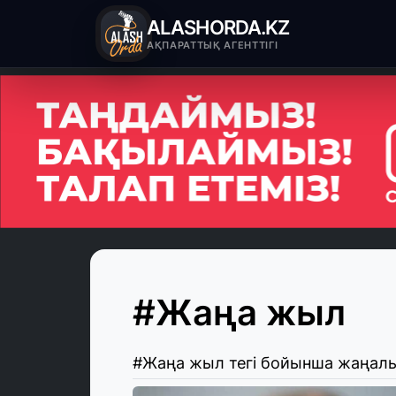
ALASHORDA.KZ
АҚПАРАТТЫҚ АГЕНТТІГІ
#Жаңа жыл
#Жаңа жыл тегі бойынша жаңал