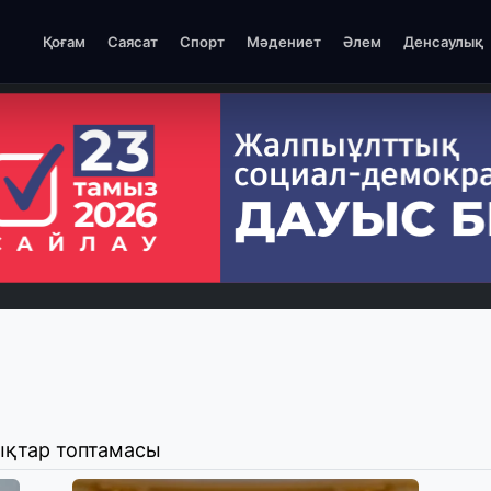
Қоғам
Саясат
Спорт
Мәдениет
Әлем
Денсаулық
ықтар топтамасы