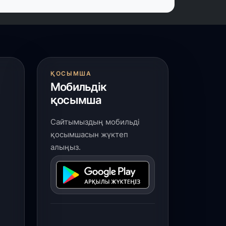
ҚОСЫМША
Мобильдік
қосымша
Сайтымыздың мобильді
қосымшасын жүктеп
алыңыз.