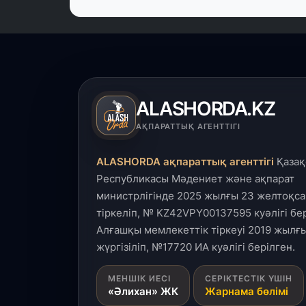
ALASHORDA.KZ
АҚПАРАТТЫҚ АГЕНТТІГІ
ALASHORDA ақпараттық агенттігі
Қазақ
Республикасы Мәдениет және ақпарат
министрлігінде 2025 жылғы 23 желтоқса
тіркеліп, № KZ42VPY00137595 куәлігі бер
Алғашқы мемлекеттік тіркеуі 2019 жылғы
жүргізіліп, №17720 ИА куәлігі берілген.
МЕНШІК ИЕСІ
СЕРІКТЕСТІК ҮШІН
«Әлихан» ЖК
Жарнама бөлімі