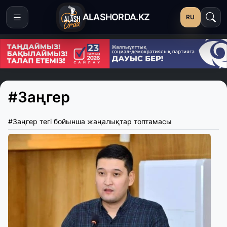
ALASHORDA.KZ
RU
#Заңгер
#Заңгер тегі бойынша жаңалықтар топтамасы