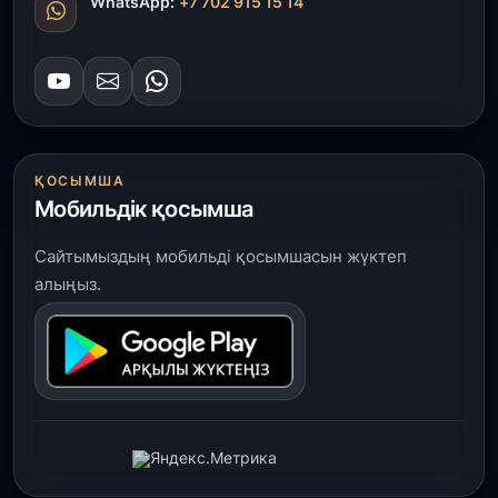
WhatsApp:
+7 702 915 15 14
ҚОСЫМША
Мобильдік қосымша
Сайтымыздың мобильді қосымшасын жүктеп
алыңыз.