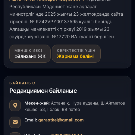
Республикасы Мәдениет және ақпарат
министрлігінде 2025 жылғы 23 желтоқсанда қайта
тіркеліп, № KZ42VPY00137595 куәлігі берілді.
Алғашқы мемлекеттік тіркеуі 2019 жылғы 23
сәуірде жүргізіліп, №17720 ИА куәлігі берілген.
МЕНШІК ИЕСІ
СЕРІКТЕСТІК ҮШІН
«Әлихан» ЖК
Жарнама бөлімі
БАЙЛАНЫС
Редакциямен байланыс
Мекен-жай:
Астана қ. Нұра ауданы, Ш.Айтматов
көшесі 53, І блок, 89 пәтер
Email:
qaraotkel@gmail.com