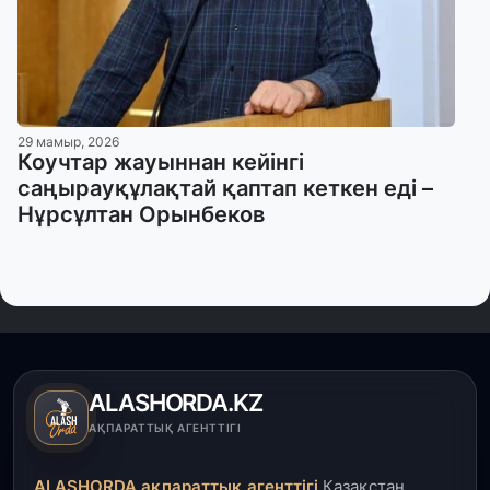
29 мамыр, 2026
Коучтар жауыннан кейінгі
саңырауқұлақтай қаптап кеткен еді –
Нұрсұлтан Орынбеков
ALASHORDA.KZ
АҚПАРАТТЫҚ АГЕНТТІГІ
ALASHORDA ақпараттық агенттігі
Қазақстан