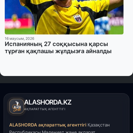
16 маусым, 2026
Испанияның 27 соққысына қарсы
тұрған қақпашы жұлдызға айналды
ALASHORDA.KZ
АҚПАРАТТЫҚ АГЕНТТІГІ
ALASHORDA ақпараттық агенттігі
Қазақстан
Республикасы Мәдениет және ақпарат