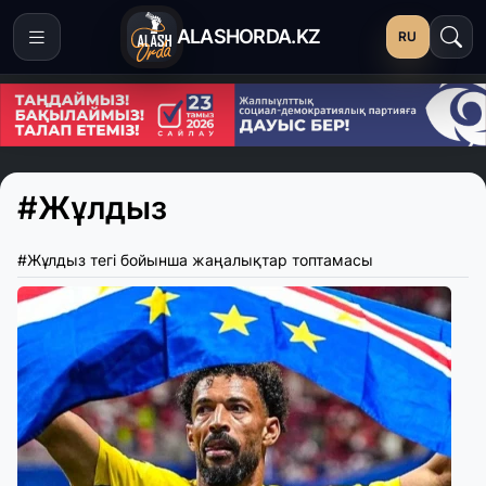
ALASHORDA.KZ
RU
#Жұлдыз
#Жұлдыз тегі бойынша жаңалықтар топтамасы