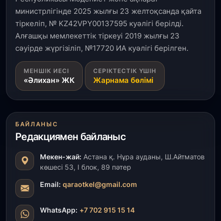
министрлігінде 2025 жылғы 23 желтоқсанда қайта
тіркеліп, № KZ42VPY00137595 куәлігі берілді.
Алғашқы мемлекеттік тіркеуі 2019 жылғы 23
сәуірде жүргізіліп, №17720 ИА куәлігі берілген.
МЕНШІК ИЕСІ
СЕРІКТЕСТІК ҮШІН
«Әлихан» ЖК
Жарнама бөлімі
БАЙЛАНЫС
Редакциямен байланыс
Мекен-жай:
Астана қ. Нұра ауданы, Ш.Айтматов
көшесі 53, І блок, 89 пәтер
Email:
qaraotkel@gmail.com
WhatsApp:
+7 702 915 15 14