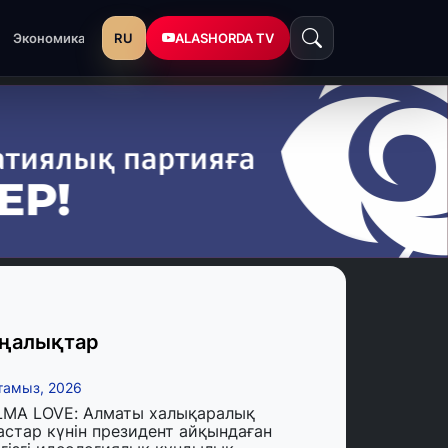
RU
ALASHORDA TV
Экономика
ңалықтар
тамыз, 2026
LMA LOVE: Алматы халықаралық
астар күнін президент айқындаған