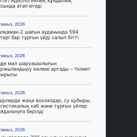
егізгі идеологиялық құндылық
сында атап өтеді
тамыз, 2026
алқаман-2 шағын ауданында 594
тері бар тұрғын үйді салып бітті
тамыз, 2026
лде мал шаруашылығын
аржыландыру көлемі артады – Үкімет
тырысы
тамыз, 2026
ңірлерде жаңа вокзалдар, су құбыры,
огистикалық хаб және тұрғын үйлер
йдалануға берілді
тамыз, 2026