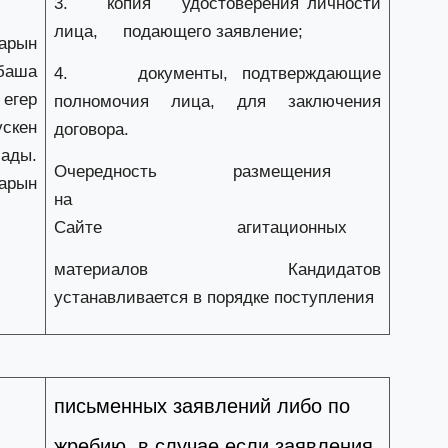
3. копия удостоверения личности
қ
лица, подающего заявление;
арын
24
збаша
4. документы, подтверждающие
«
 егер
полномочия лица, для заключения
ш
скен
договора.
ады.
24
Очередность размещения
арын
Үк
на
а
Сайте агитационных
материалов Кандидатов
23
Т
устанавливается в порядке поступления
7
м
23
письменных заявлений либо по
Н
қ
1
жребию, в случае если заявления