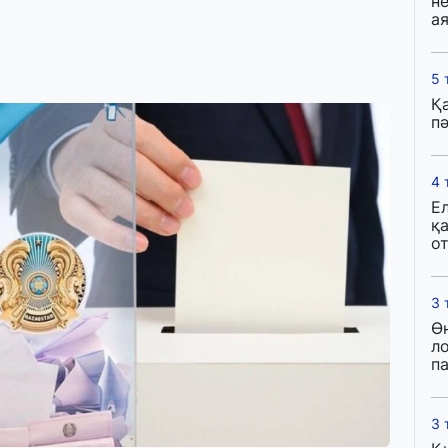
н
ая
5 
Қ
пә
4 
Е
қ
о
3 
Ө
л
па
3 