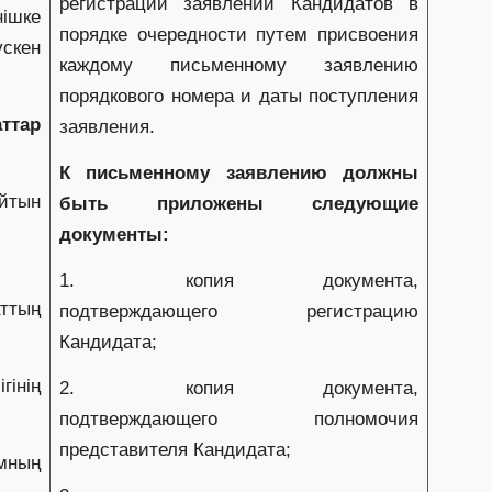
регистрации заявлений Кандидатов в
ішке
27
порядке очередности путем присвоения
үскен
Е
каждому письменному заявлению
д
порядкового номера и даты поступления
ттар
заявления.
27
Т
К письменному заявлению должны
ж
айтын
быть приложены следующие
ө
к
документы:
нің
1. копия документа,
25
ттың
подтверждающего регистрацию
«
Кандидата;
о
ж
гінің
2. копия документа,
подтверждающего полномочия
25
представителя Кандидата;
П
мның
ө