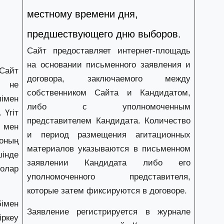
28
местному времени дня,
Т
бе
предшествующего дню выборов.
з
Сайт предоставляет интернет-площадь
на основании письменного заявления и
27
 Сайт
А
договора, заключаемого между
а не
«
собственником Сайта и Кандидатом,
м
імен
либо с уполномоченным
 Үгіт
представителем Кандидата. Количество
мен
27
и период размещения агитационных
«
 оның
с
материалов указываются в письменном
шінде
заявлении Кандидата либо его
олар
уполномоченного представителя,
27
Б
которые затем фиксируются в договоре.
т
імен
б
Заявление регистрируется в журнале
ркеу