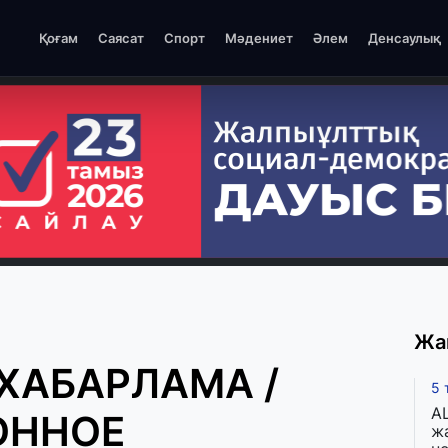
Қоғам
Саясат
Спорт
Мәдениет
Әлем
Денсаулық
Жа
ХАБАРЛАМА /
5 
A
ОННОЕ
ж