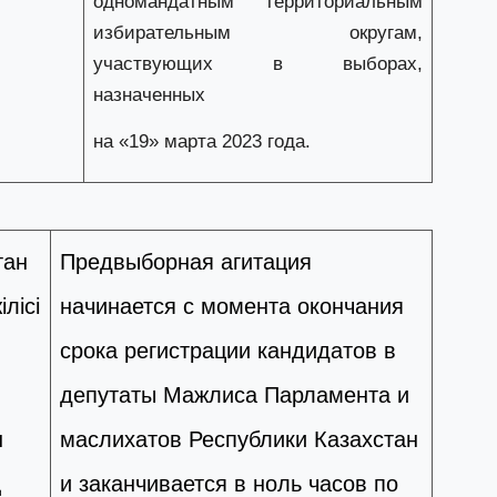
одномандатным территориальным
избирательным округам,
29
С
участвующих в выборах,
ә
назначенных
на «19» марта 2023 года.
29
Қ
ұ
тан
Предвыборная агитация
29
Т
лісі
начинается с момента окончания
н
срока регистрации кандидатов в
28
депутаты Мажлиса Парламента и
Қ
т
н
маслихатов Республики Казахстан
қ
ң
и заканчивается в ноль часов по