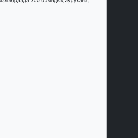
ызылордада 300 орындық аурухана,
резиденттік кітапхана және жаңа
еатр салынып жатыр
тамыз, 2026
инопоиск Қазақстан азаматтарының
ң танымал онлайн-кинотеатрына
йналды
 шілде, 2026
қмола облысындағы кездесуде
әсіпкерлер мен ұстаздар «Әділет»
артиясына өз ұсыныстарын айтты
 шілде, 2026
Р Президенті Орталық Азия елдеріне
зақмерзімді ынтымақтастық
оспарын әзірлеуді ұсынды