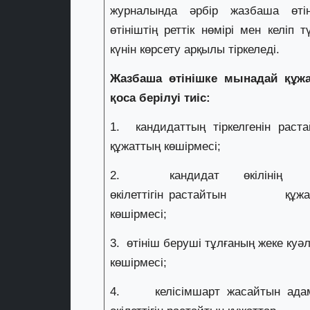
журналында әрбір жазбаша өтін
өтініштің реттік нөмірі мен келіп т
күнін көрсету арқылы тіркеледі.
Жазбаша өтінішке мынадай құжа
қоса берілуі тиіс:
1. кандидаттың тіркелгенін раст
құжаттың көшірмесі;
2. кандидат өкілі
өкілеттігін растайтын құжа
көшірмесі;
3. өтініш беруші тұлғаның жеке куәлі
көшірмесі;
4. келісімшарт жасайтын ада