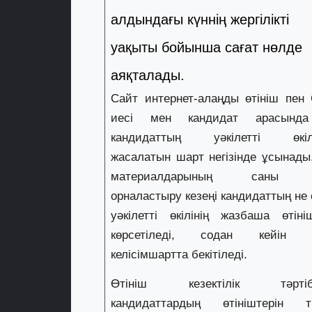
алдындағы күннің жергілікті
уақыты бойынша сағат нөлде
аяқталады.
Сайт интернет-алаңды өтініш пен
иесі мен кандидат арасынд
кандидаттың уәкілетті өкіл
жасалатын шарт негізінде ұсынады.
материалдарының саны 
орналастыру кезеңі кандидаттың не
уәкілетті өкілінің жазбаша өтіні
көрсетіледі, содан кейін 
келісімшартта бекітіледі.
Өтініш кезектілік тәртіб
кандидаттардың өтініштерін ті