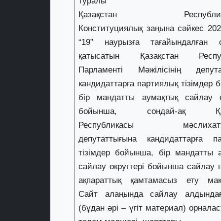
турал
Қазақстан Республика
Конституциялық заңына сәйкес 20
“19” наурызға тағайындалған с
қатысатын Қазақстан Респу
Парламенті Мәжілісінің депута
кандидаттарға партиялық тізімдер 
бір мандатты аумақтық сайлау о
бойынша, сондай-ақ Қаз
Республикасы мәслихатт
депутаттығына кандидаттарға па
тізімдер бойынша, бір мандатты 
сайлау округтері бойынша сайлау 
ақпараттық қамтамасыз ету мақ
Сайт алаңында сайлау алдындағы
(бұдан әрі – үгіт материал) орнала