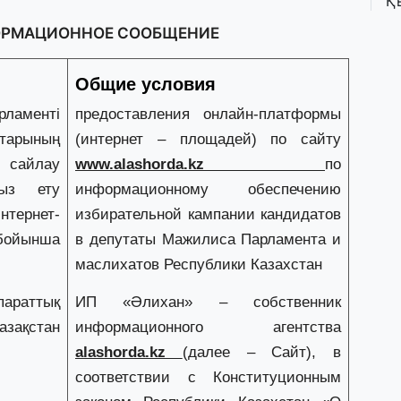
Қ
П
т
ФОРМАЦИОННОЕ СООБЩЕНИЕ
Общие условия
1 
К
ламенті
предоставления онлайн-платформы
е
тарының
(интернет – площадей) по сайту
а
 сайлау
www.alashorda.kz
по
сыз ету
информационному обеспечению
31
нтернет-
избирательной кампании кандидатов
А
к
бойынша
в депутаты Мажилиса Парламента и
п
маслихатов Республики Казахстан
параттық
ИП «Әлихан» – собственник
31
Қ
Қазақстан
информационного агентства
ұ
айлау
alashorda.kz
(далее – Сайт), в
ж
соответствии с Конституционным