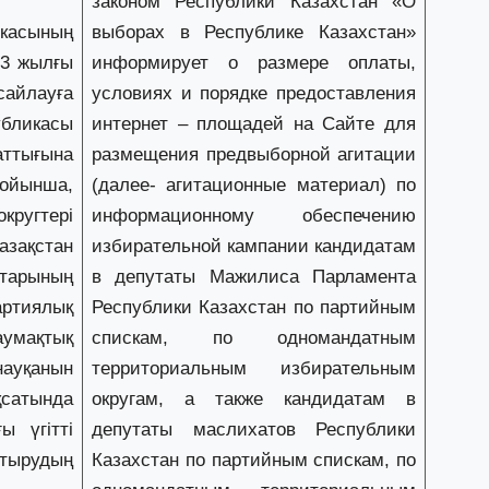
ы”
законом Республики Казахстан «О
31
сының
выборах в Республике Казахстан»
«
м
23 жылғы
информирует о размере оплаты,
қ
айлауға
условиях и порядке предоставления
бликасы
интернет – площадей на Сайте для
31
ттығына
размещения предвыборной агитации
П
бойынша,
(далее- агитационные материал) по
Ш
кругтері
информационному обеспечению
ақстан
избирательной кампании кандидатам
30
арының
в депутаты Мажилиса Парламента
Т
а
ртиялық
Республики Казахстан по партийным
па
аумақтық
спискам, по одномандатным
науқанын
территориальным избирательным
30
сатында
округам, а также кандидатам в
Қ
 үгітті
депутаты маслихатов Республики
н
ш
стырудың
Казахстан по партийным спискам, по