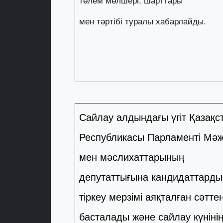
төлем мөлшері, шарттары
мен тәртібі туралы хабарлайды.
Сайлау алдындағы үгіт Қазақс
Республикасы Парламенті Мәжі
мен мәслихаттарының
депутаттығына кандидаттарды
тіркеу мерзімі аяқталған сәтте
басталады және сайлау күніні