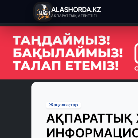
ALASHORDA.KZ
АҚПАРАТТЫҚ АГЕНТТІГІ
Жаңалықтар
АҚПАРАТТЫҚ 
ИНФОРМАЦИ