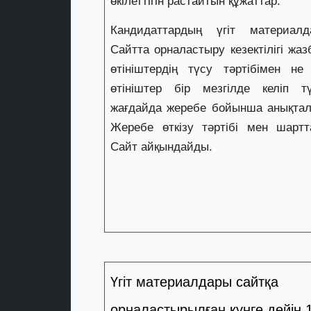
өкілеттігін растайтын құжаттар.
Кандидаттардың үгіт материалд
Сайтта орналастыру кезектілігі жа
өтініштердің түсу тәртібімен не
өтініштер бір мезгілде келіп тү
жағдайда жеребе бойынша анықтал
Жеребе өткізу тәртібі мен шартт
Сайт айқындайды.
Үгіт материалдары сайтқа
орналастырылған күнге дейін 