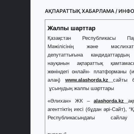
АҚПАРАТТЫҚ ХАБАРЛАМА / ИН
Жалпы шарттар
Қазақстан Республикасы Пар
Мәжілісінің және мәслихат
депутаттығына кандидаттардың
науқанын ақпараттық қамтама
жөніндегі онлайн- платформаны (и
алаң)
www.alashorda.kz
сайты 
ұсынудың жалпы шарттары
«Әлихан» ЖК –
alashorda.kz
ақ
агенттіктің иесі (бұдан әрі-Сайт), “
Республикасындағы с