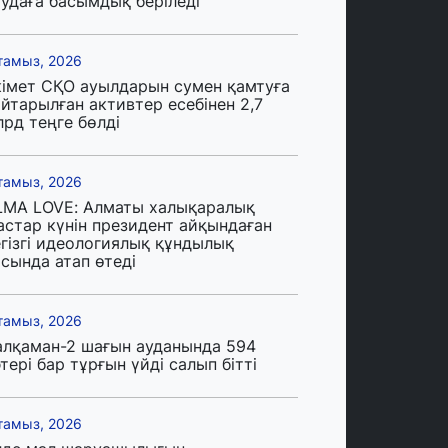
аудаға басымдық беріледі
тамыз, 2026
кімет СҚО ауылдарын сумен қамтуға
йтарылған активтер есебінен 2,7
лрд теңге бөлді
тамыз, 2026
LMA LOVE: Алматы халықаралық
астар күнін президент айқындаған
егізгі идеологиялық құндылық
сында атап өтеді
тамыз, 2026
алқаман-2 шағын ауданында 594
тері бар тұрғын үйді салып бітті
тамыз, 2026