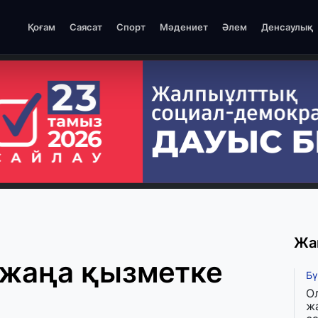
Қоғам
Саясат
Спорт
Мәдениет
Әлем
Денсаулық
Жа
 жаңа қызметке
Бү
О
ж