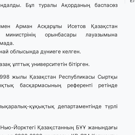
Е
ндалды. Бұл туралы Ақорданың баспасөз
қ
о
імен Арман Асқарұлы Исетов Қазақстан
3 
 министрінің орынбасары лауазымына
Ө
л
амада.
па
най облысында дүниеге келген.
ақ ұлттық университетін бітірген.
3 
Қ
 1998 жылы Қазақстан Республикасы Сыртқы
П
т
қықтық басқармасының референті ретінде
1 
қаралық-құқықтық департаментінде түрлі
К
е
а
 Нью-Йорктегі Қазақстанның БҰҰ жанындағы