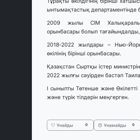
Тұрақты өкілдігінің бірінші хат
ынтымақтастық департаментінде б
2009 жылы СІМ Халықаралық
орынбасары болып тағайындалды, 
2018-2022 жылдары – Нью-Йор
өкілінің бірінші орынбасары.
Қазақстан Сыртқы істер министрі
2022 жылғы сәуірден бастап Таил
І сыныпты Төтенше және Өкілетті
және түрік тілдерін меңгерген.
🤍 Ұнайды
😞 Ұнамайды
0
0