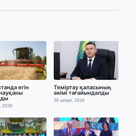
30
Т
а
па
30
Қ
н
ш
29
танда егін
Теміртау қаласының
С
 науқаны
әкімі тағайындалды
ә
лды
20 шілде, 2026
, 2026
29
Қ
ұ