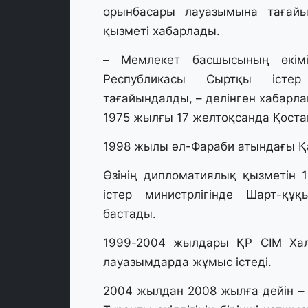
орынбасары лауазымына тағайы
қызметі хабарлады.
– Мемлекет басшысының өкім
Республикасы Сыртқы істер
тағайындалды, – делінген хабарл
1975 жылғы 17 желтоқсанда Қоста
1998 жылы әл-Фараби атындағы Қаз
Өзінің дипломатиялық қызметін
істер министрлігінде Шарт-құ
бастады.
1999-2004 жылдары ҚР СІМ Халы
лауазымдарда жұмыс істеді.
2004 жылдан 2008 жылға дейін –