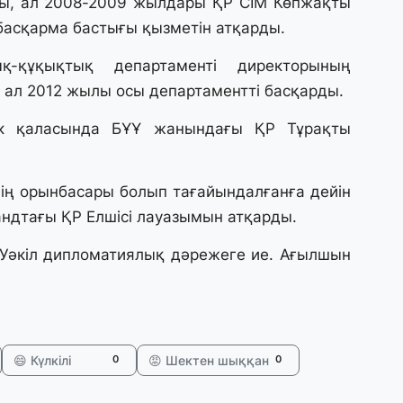
шысы, ал 2008-2009 жылдары ҚР СІМ Көпжақты
31
асқарма бастығы қызметін атқарды.
А
к
п
-құқықтық департаменті директорының
ал 2012 жылы осы департаментті басқарды.
31
к қаласында БҰҰ жанындағы ҚР Тұрақты
Қ
ұ
ж
нің орынбасары болып тағайындалғанға дейін
андтағы ҚР Елшісі лауазымын атқарды.
31
«
 Уәкіл дипломатиялық дәрежеге ие. Ағылшын
м
қ
31
П
😄 Күлкілі
😡 Шектен шыққан
0
0
Ш