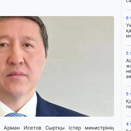
с
6 
Ү
қа
м
5 
A
ж
н
ая
5 
Қ
пә
4 
 Арман Исетов Сыртқы істер министрінің