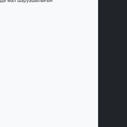
лде мал шаруашылығын
аржыландыру көлемі артады – Үкімет
тырысы
тамыз, 2026
ңірлерде жаңа вокзалдар, су құбыры,
огистикалық хаб және тұрғын үйлер
йдалануға берілді
тамыз, 2026
ызылордада 300 орындық аурухана,
резиденттік кітапхана және жаңа
еатр салынып жатыр
тамыз, 2026
инопоиск Қазақстан азаматтарының
ң танымал онлайн-кинотеатрына
йналды