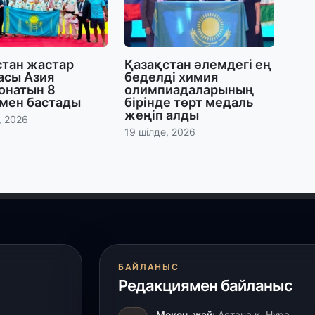
29
Т
н
стан жастар
Қазақстан әлемдегі ең
асы Азия
беделді химия
онатын 8
олимпиадаларының
28
мен бастады
бірінде төрт медаль
Қ
жеңіп алды
, 2026
т
19 шілде, 2026
қ
28
Т
бе
з
27
БАЙЛАНЫС
А
Редакциямен байланыс
«
м
Мекен-жай:
Астана қ. Нұра