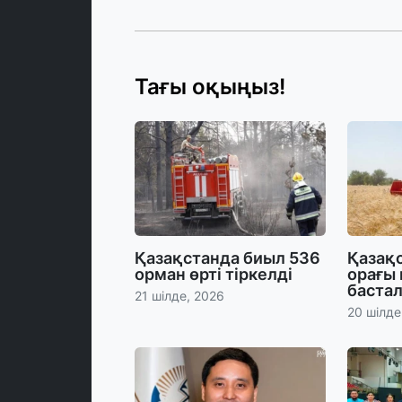
Тағы оқыңыз!
Қазақстанда биыл 536
Қазақс
орман өрті тіркелді
орағы
баста
21 шілде, 2026
20 шілде