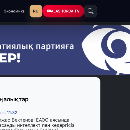
RU
ALASHORDA TV
Экономика
ңалықтар
гін, 11:32
лжас Бектенов: ЕАЭО аясында
асанды интеллект пен кедергісіз