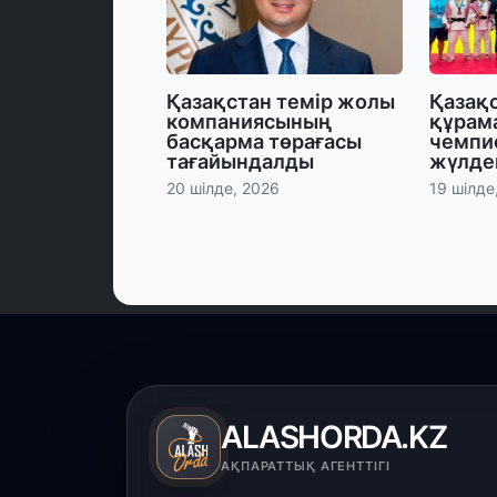
Қазақстан темір жолы
Қазақ
компаниясының
құрам
басқарма төрағасы
чемпи
тағайындалды
жүлде
20 шілде, 2026
19 шілде
ALASHORDA.KZ
АҚПАРАТТЫҚ АГЕНТТІГІ