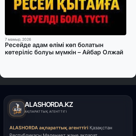
7 мамыр, 2026
Ресейде адам өлімі көп болатын
көтеріліс болуы мүмкін – Айбар Олжай
ALASHORDA.KZ
АҚПАРАТТЫҚ АГЕНТТІГІ
ALASHORDA ақпараттық агенттігі
Қазақстан
Республикасы Мәдениет және ақпарат