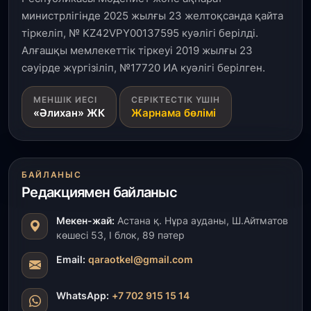
министрлігінде 2025 жылғы 23 желтоқсанда қайта
тіркеліп, № KZ42VPY00137595 куәлігі берілді.
Алғашқы мемлекеттік тіркеуі 2019 жылғы 23
сәуірде жүргізіліп, №17720 ИА куәлігі берілген.
МЕНШІК ИЕСІ
СЕРІКТЕСТІК ҮШІН
«Әлихан» ЖК
Жарнама бөлімі
БАЙЛАНЫС
Редакциямен байланыс
Мекен-жай:
Астана қ. Нұра ауданы, Ш.Айтматов
көшесі 53, І блок, 89 пәтер
Email:
qaraotkel@gmail.com
WhatsApp:
+7 702 915 15 14