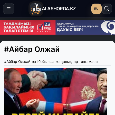
ALASHORDA.KZ
RU
#Айбар Олжай
#Айбар Олжай тегі бойынша жаңалықтар топтамасы