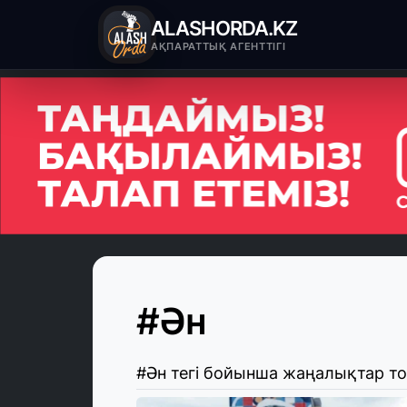
ALASHORDA.KZ
АҚПАРАТТЫҚ АГЕНТТІГІ
#Ән
#Ән тегі бойынша жаңалықтар т