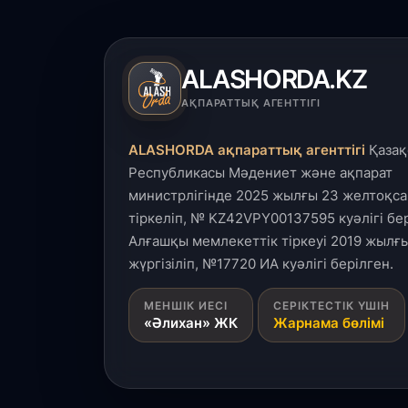
ALASHORDA.KZ
АҚПАРАТТЫҚ АГЕНТТІГІ
ALASHORDA ақпараттық агенттігі
Қазақ
Республикасы Мәдениет және ақпарат
министрлігінде 2025 жылғы 23 желтоқса
тіркеліп, № KZ42VPY00137595 куәлігі бер
Алғашқы мемлекеттік тіркеуі 2019 жылғы
жүргізіліп, №17720 ИА куәлігі берілген.
МЕНШІК ИЕСІ
СЕРІКТЕСТІК ҮШІН
«Әлихан» ЖК
Жарнама бөлімі