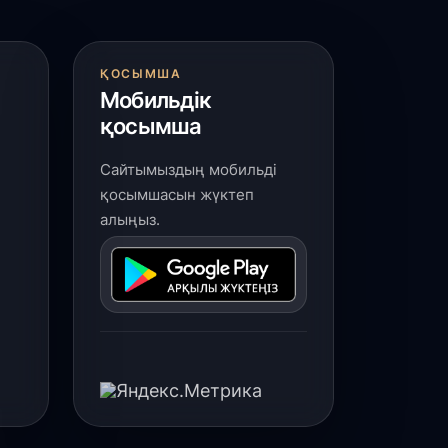
ҚОСЫМША
Мобильдік
қосымша
Сайтымыздың мобильді
қосымшасын жүктеп
алыңыз.