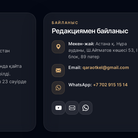
БАЙЛАНЫС
Редакциямен байланыс
Мекен-жай:
Астана қ. Нұра
ауданы, Ш.Айтматов көшесі 53, І
стан
блок, 89 пәтер
нда қайта
Email:
qaraotkel@gmail.com
ілді.
 23 сәуірде
WhatsApp:
+7 702 915 15 14