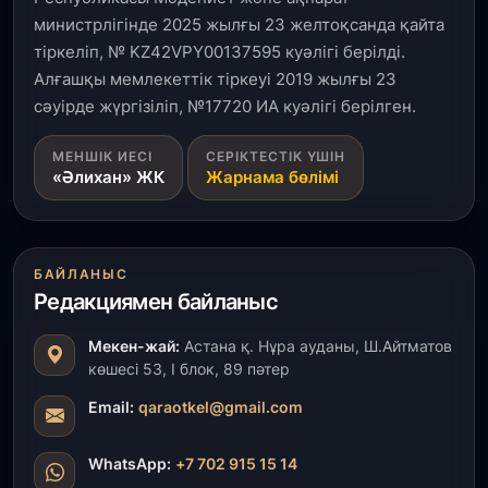
министрлігінде 2025 жылғы 23 желтоқсанда қайта
тіркеліп, № KZ42VPY00137595 куәлігі берілді.
Алғашқы мемлекеттік тіркеуі 2019 жылғы 23
сәуірде жүргізіліп, №17720 ИА куәлігі берілген.
МЕНШІК ИЕСІ
СЕРІКТЕСТІК ҮШІН
«Әлихан» ЖК
Жарнама бөлімі
БАЙЛАНЫС
Редакциямен байланыс
Мекен-жай:
Астана қ. Нұра ауданы, Ш.Айтматов
көшесі 53, І блок, 89 пәтер
Email:
qaraotkel@gmail.com
WhatsApp:
+7 702 915 15 14