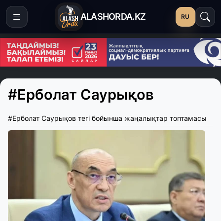
ALASHORDA.KZ
RU
#Ерболат Саурықов
#Ерболат Саурықов тегі бойынша жаңалықтар топтамасы