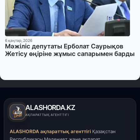
6 қаңтар, 2026
Мәжіліс депутаты Ерболат Саурықов
Жетісу өңіріне жұмыс сапарымен барды
ALASHORDA.KZ
АҚПАРАТТЫҚ АГЕНТТІГІ
ALASHORDA ақпараттық агенттігі
Қазақстан
Республикасы Мәдениет және ақпарат