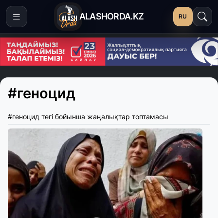
ALASHORDA.KZ
RU
#геноцид
#геноцид тегі бойынша жаңалықтар топтамасы