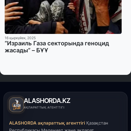
16 қыркүйек, 2025
“Израиль Газа секторында геноцид
жасады” – БҰҰ
ALASHORDA.KZ
АҚПАРАТТЫҚ АГЕНТТІГІ
ALASHORDA ақпараттық агенттігі
Қазақстан
Республикасы Мәдениет және ақпарат