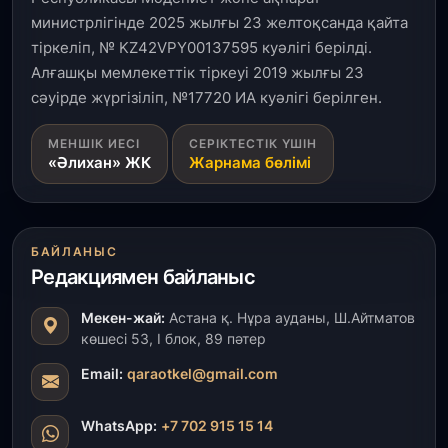
министрлігінде 2025 жылғы 23 желтоқсанда қайта
тіркеліп, № KZ42VPY00137595 куәлігі берілді.
Алғашқы мемлекеттік тіркеуі 2019 жылғы 23
сәуірде жүргізіліп, №17720 ИА куәлігі берілген.
МЕНШІК ИЕСІ
СЕРІКТЕСТІК ҮШІН
«Әлихан» ЖК
Жарнама бөлімі
БАЙЛАНЫС
Редакциямен байланыс
Мекен-жай:
Астана қ. Нұра ауданы, Ш.Айтматов
көшесі 53, І блок, 89 пәтер
Email:
qaraotkel@gmail.com
WhatsApp:
+7 702 915 15 14