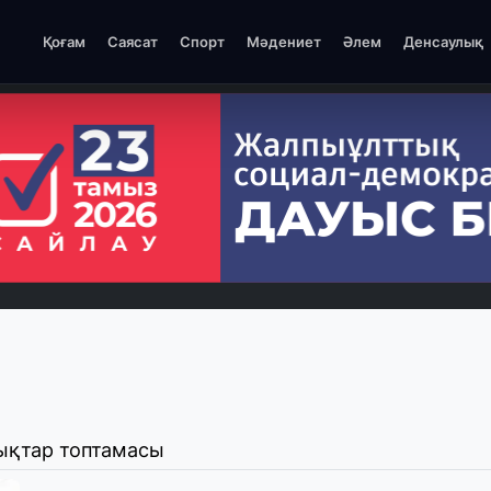
Қоғам
Саясат
Спорт
Мәдениет
Әлем
Денсаулық
ықтар топтамасы