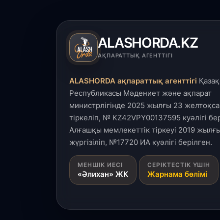
ALASHORDA.KZ
АҚПАРАТТЫҚ АГЕНТТІГІ
ALASHORDA ақпараттық агенттігі
Қазақ
Республикасы Мәдениет және ақпарат
министрлігінде 2025 жылғы 23 желтоқса
тіркеліп, № KZ42VPY00137595 куәлігі бер
Алғашқы мемлекеттік тіркеуі 2019 жылғы
жүргізіліп, №17720 ИА куәлігі берілген.
МЕНШІК ИЕСІ
СЕРІКТЕСТІК ҮШІН
«Әлихан» ЖК
Жарнама бөлімі