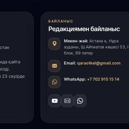
БАЙЛАНЫС
Редакциямен байланыс
Мекен-жай:
Астана қ. Нұра
ауданы, Ш.Айтматов көшесі 53, І
стан
блок, 89 пәтер
нда қайта
Email:
qaraotkel@gmail.com
ілді.
 23 сәуірде
WhatsApp:
+7 702 915 15 14