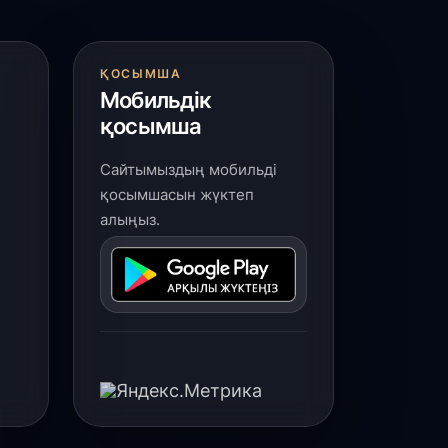
ҚОСЫМША
Мобильдік
қосымша
Сайтымыздың мобильді
қосымшасын жүктеп
алыңыз.