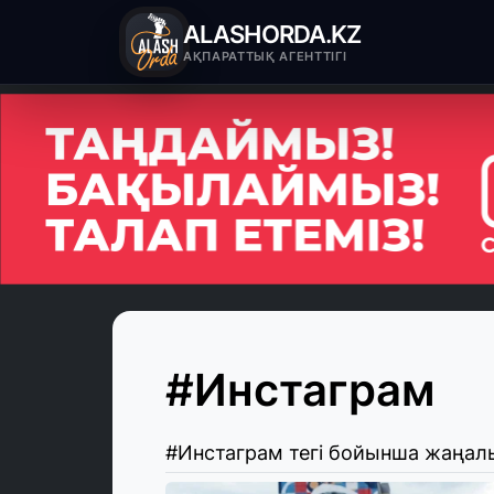
ALASHORDA.KZ
АҚПАРАТТЫҚ АГЕНТТІГІ
#Инстаграм
#Инстаграм тегі бойынша жаңал