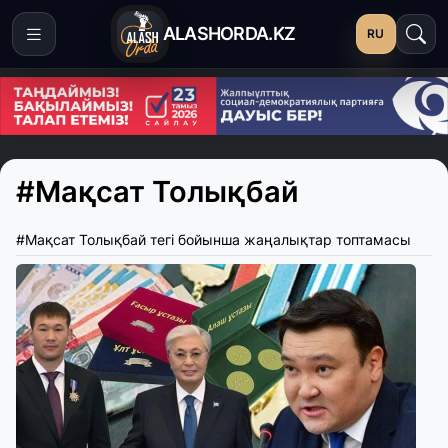
ALASHORDA.KZ
RU
#Мақсат Толықбай
#Мақсат Толықбай тегі бойынша жаңалықтар топтамасы