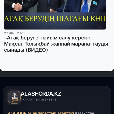
2 ақпан, 2026
«Атақ беруге тыйым салу керек».
Мақсат Толықбай жаппай марапаттауды
сынады (ВИДЕО)
ALASHORDA.KZ
АҚПАРАТТЫҚ АГЕНТТІГІ
ALASHORDA ақпараттық агенттігі
Қазақстан