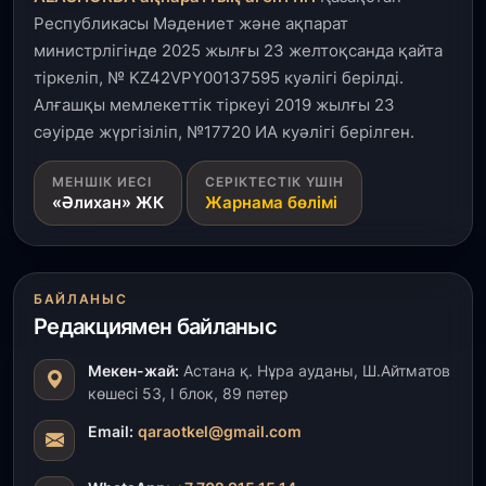
Республикасы Мәдениет және ақпарат
министрлігінде 2025 жылғы 23 желтоқсанда қайта
тіркеліп, № KZ42VPY00137595 куәлігі берілді.
Алғашқы мемлекеттік тіркеуі 2019 жылғы 23
сәуірде жүргізіліп, №17720 ИА куәлігі берілген.
МЕНШІК ИЕСІ
СЕРІКТЕСТІК ҮШІН
«Әлихан» ЖК
Жарнама бөлімі
БАЙЛАНЫС
Редакциямен байланыс
Мекен-жай:
Астана қ. Нұра ауданы, Ш.Айтматов
көшесі 53, І блок, 89 пәтер
Email:
qaraotkel@gmail.com