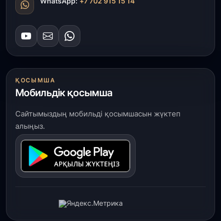
WhatsApp:
+7 702 915 15 14
ҚОСЫМША
Мобильдік қосымша
Сайтымыздың мобильді қосымшасын жүктеп
алыңыз.