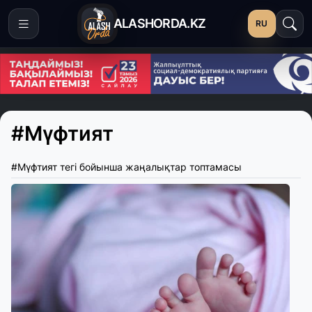
ALASHORDA.KZ
RU
#Мүфтият
#Мүфтият тегі бойынша жаңалықтар топтамасы