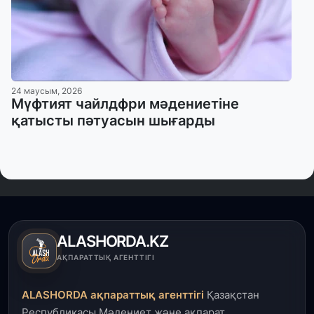
24 маусым, 2026
Мүфтият чайлдфри мәдениетіне
қатысты пәтуасын шығарды
ALASHORDA.KZ
АҚПАРАТТЫҚ АГЕНТТІГІ
ALASHORDA ақпараттық агенттігі
Қазақстан
Республикасы Мәдениет және ақпарат