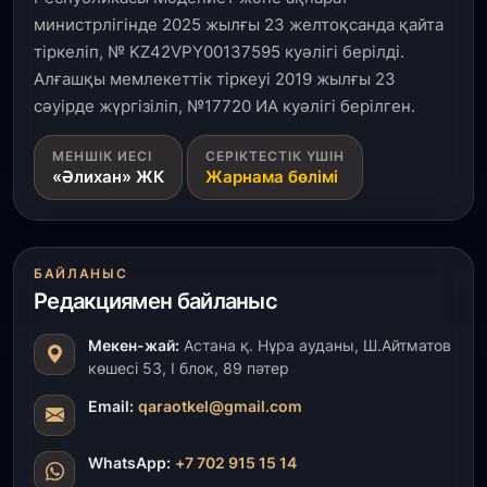
министрлігінде 2025 жылғы 23 желтоқсанда қайта
тіркеліп, № KZ42VPY00137595 куәлігі берілді.
Алғашқы мемлекеттік тіркеуі 2019 жылғы 23
сәуірде жүргізіліп, №17720 ИА куәлігі берілген.
МЕНШІК ИЕСІ
СЕРІКТЕСТІК ҮШІН
«Әлихан» ЖК
Жарнама бөлімі
БАЙЛАНЫС
Редакциямен байланыс
Мекен-жай:
Астана қ. Нұра ауданы, Ш.Айтматов
көшесі 53, І блок, 89 пәтер
Email:
qaraotkel@gmail.com
WhatsApp:
+7 702 915 15 14