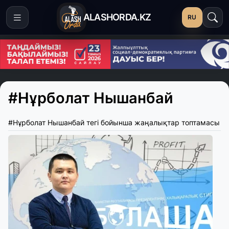
ALASHORDA.KZ
RU
#Нұрболат Нышанбай
#Нұрболат Нышанбай тегі бойынша жаңалықтар топтамасы