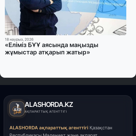
18 наурыз, 2026
«Еліміз БҰҰ аясында маңызды
жұмыстар атқарып жатыр»
ALASHORDA.KZ
АҚПАРАТТЫҚ АГЕНТТІГІ
ALASHORDA ақпараттық агенттігі
Қазақстан
Республикасы Мәдениет және ақпарат