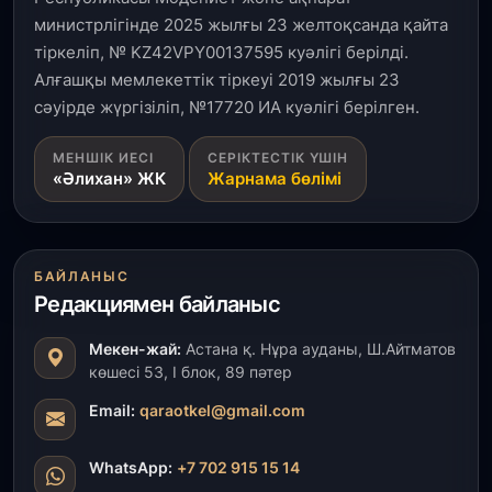
министрлігінде 2025 жылғы 23 желтоқсанда қайта
тіркеліп, № KZ42VPY00137595 куәлігі берілді.
Алғашқы мемлекеттік тіркеуі 2019 жылғы 23
сәуірде жүргізіліп, №17720 ИА куәлігі берілген.
МЕНШІК ИЕСІ
СЕРІКТЕСТІК ҮШІН
«Әлихан» ЖК
Жарнама бөлімі
БАЙЛАНЫС
Редакциямен байланыс
Мекен-жай:
Астана қ. Нұра ауданы, Ш.Айтматов
көшесі 53, І блок, 89 пәтер
Email:
qaraotkel@gmail.com
WhatsApp:
+7 702 915 15 14