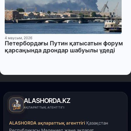
4 маусым, 2026
Петербордағы Путин қатысатын форум
қарсаңында дрондар шабуылы үдеді
ALASHORDA.KZ
АҚПАРАТТЫҚ АГЕНТТІГІ
ALASHORDA ақпараттық агенттігі
Қазақстан
Республикасы Мәдениет және ақпарат