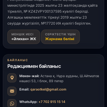
министрлігінде 2025 жылғы 23 желтоқсанда қайта
тіркеліп, № KZ42VPY00137595 куәлігі берілді.
Алғашқы мемлекеттік тіркеуі 2019 жылғы 23
сәуірде жүргізіліп, №17720 ИА куәлігі берілген.
МЕНШІК ИЕСІ
СЕРІКТЕСТІК ҮШІН
«Әлихан» ЖК
Жарнама бөлімі
БАЙЛАНЫС
Редакциямен байланыс
Мекен-жай:
Астана қ. Нұра ауданы, Ш.Айтматов
көшесі 53, І блок, 89 пәтер
Email:
qaraotkel@gmail.com
WhatsApp:
+7 702 915 15 14