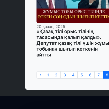
20 қазан, 2025
«Қазақ тілі орыс тілінің
тасасында қалып қалды».
Депутат қазақ тілі үшін жұм
тобынан шығып кеткенін
айтты
‹
1
2
3
4
5
6
7
8