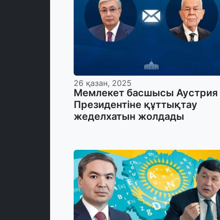
26 қазан, 2025
Мемлекет басшысы Аустрия
Президентіне құттықтау
жеделхатын жолдады