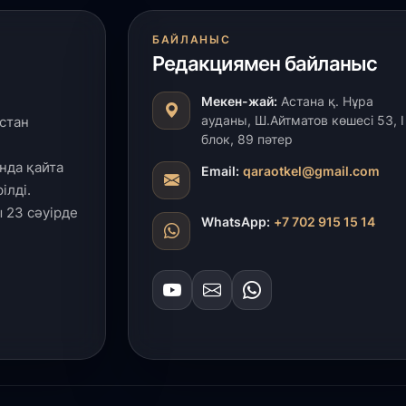
БАЙЛАНЫС
Редакциямен байланыс
Мекен-жай:
Астана қ. Нұра
ауданы, Ш.Айтматов көшесі 53, І
стан
блок, 89 пәтер
нда қайта
Email:
qaraotkel@gmail.com
ілді.
 23 сәуірде
WhatsApp:
+7 702 915 15 14