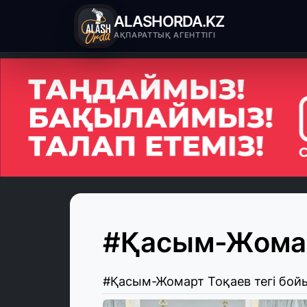
ALASHORDA.KZ
АҚПАРАТТЫҚ АГЕНТТІГІ
#Қасым-Жомар
#Қасым-Жомарт Тоқаев тегі бо