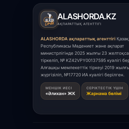
ALASHORDA.KZ
АҚПАРАТТЫҚ АГЕНТТІГІ
ALASHORDA ақпараттық агенттігі
Қазақ
Республикасы Мәдениет және ақпарат
министрлігінде 2025 жылғы 23 желтоқса
тіркеліп, № KZ42VPY00137595 куәлігі бер
Алғашқы мемлекеттік тіркеуі 2019 жылғы
жүргізіліп, №17720 ИА куәлігі берілген.
МЕНШІК ИЕСІ
СЕРІКТЕСТІК ҮШІН
«Әлихан» ЖК
Жарнама бөлімі