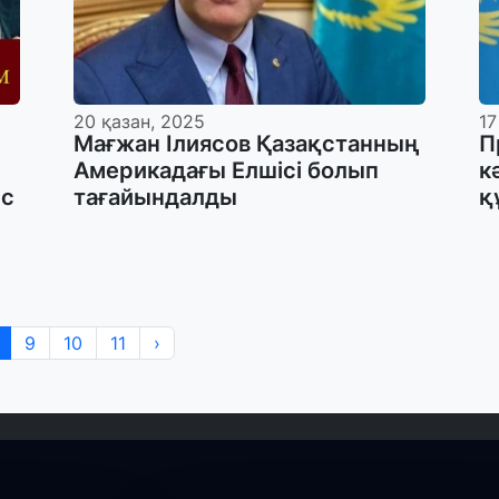
20 қазан, 2025
17
Мағжан Ілиясов Қазақстанның
П
Америкадағы Елшісі болып
к
ыс
тағайындалды
қ
9
10
11
›