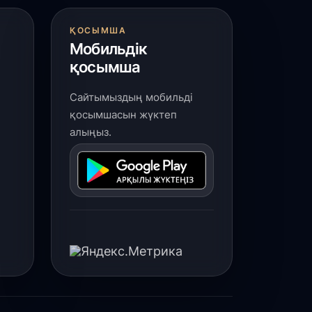
ҚОСЫМША
Мобильдік
қосымша
Сайтымыздың мобильді
қосымшасын жүктеп
алыңыз.