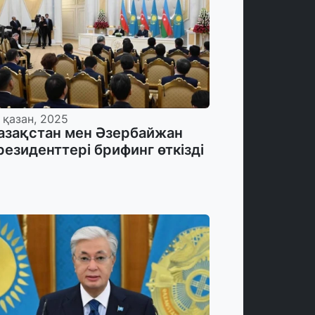
 қазан, 2025
азақстан мен Әзербайжан
резиденттері брифинг өткізді