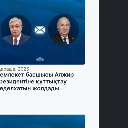
қараша, 2025
емлекет басшысы Алжир
резидентіне құттықтау
еделхатын жолдады