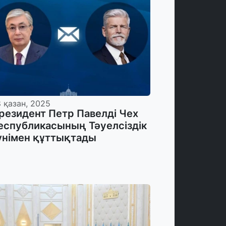
 қазан, 2025
резидент Петр Павелді Чех
еспубликасының Тәуелсіздік
үнімен құттықтады