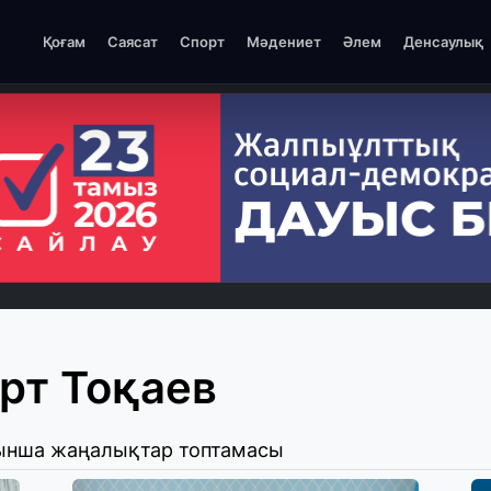
Қоғам
Саясат
Спорт
Мәдениет
Әлем
Денсаулық
т Тоқаев
йынша жаңалықтар топтамасы