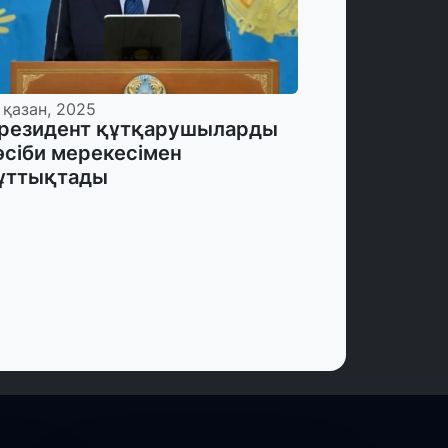
 қазан, 2025
резидент құтқарушыларды
әсіби мерекесімен
ұттықтады