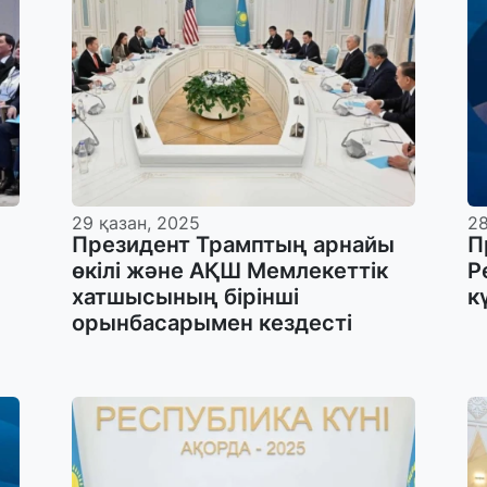
29 қазан, 2025
28
Президент Трамптың арнайы
П
өкілі және АҚШ Мемлекеттік
Р
хатшысының бірінші
к
орынбасарымен кездесті