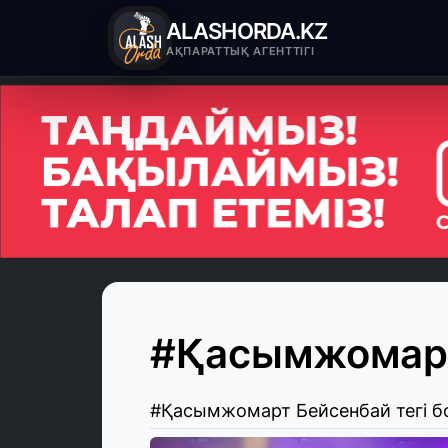
ALASHORDA.KZ
АҚПАРАТТЫҚ АГЕНТТІГІ
#Қасымжомарт
#Қасымжомарт Бейсенбай тегі 