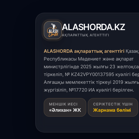
ALASHORDA.KZ
АҚПАРАТТЫҚ АГЕНТТІГІ
ALASHORDA ақпараттық агенттігі
Қазақ
Республикасы Мәдениет және ақпарат
министрлігінде 2025 жылғы 23 желтоқса
тіркеліп, № KZ42VPY00137595 куәлігі бер
Алғашқы мемлекеттік тіркеуі 2019 жылғы
жүргізіліп, №17720 ИА куәлігі берілген.
МЕНШІК ИЕСІ
СЕРІКТЕСТІК ҮШІН
«Әлихан» ЖК
Жарнама бөлімі