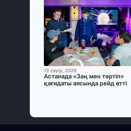
13 сәуір, 2026
Астанада «Заң мен тәртіп»
қағидаты аясында рейд өтті