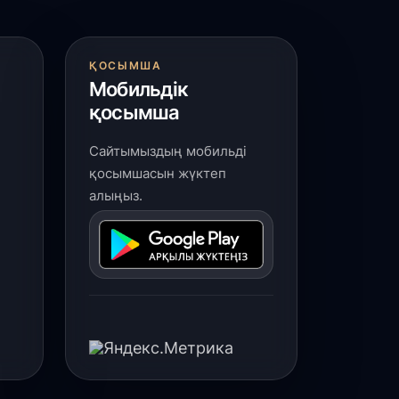
ҚОСЫМША
Мобильдік
қосымша
Сайтымыздың мобильді
қосымшасын жүктеп
алыңыз.