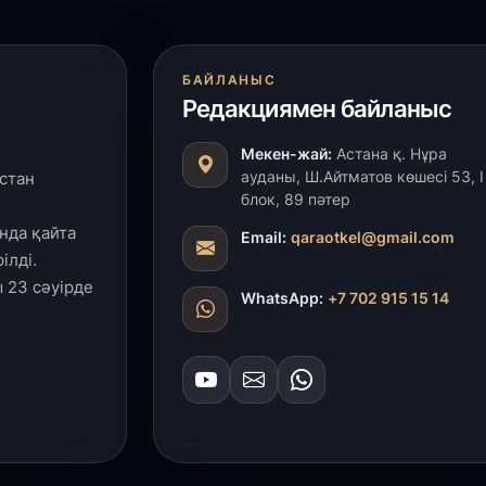
БАЙЛАНЫС
Редакциямен байланыс
Мекен-жай:
Астана қ. Нұра
ауданы, Ш.Айтматов көшесі 53, І
стан
блок, 89 пәтер
нда қайта
Email:
qaraotkel@gmail.com
ілді.
 23 сәуірде
WhatsApp:
+7 702 915 15 14