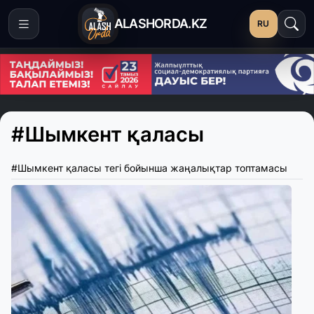
ALASHORDA.KZ
RU
#Шымкент қаласы
#Шымкент қаласы тегі бойынша жаңалықтар топтамасы