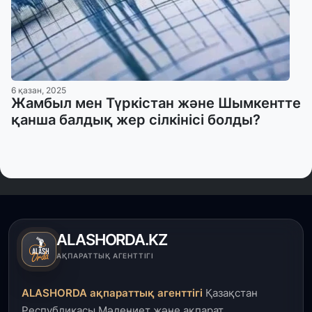
6 қазан, 2025
Жамбыл мен Түркістан және Шымкентте
қанша балдық жер сілкінісі болды?
ALASHORDA.KZ
АҚПАРАТТЫҚ АГЕНТТІГІ
ALASHORDA ақпараттық агенттігі
Қазақстан
Республикасы Мәдениет және ақпарат