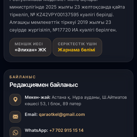
министрлігінде 2025 жылғы 23 желтоқсанда қайта
тіркеліп, № KZ42VPY00137595 куәлігі берілді.
Алғашқы мемлекеттік тіркеуі 2019 жылғы 23
сәуірде жүргізіліп, №17720 ИА куәлігі берілген.
МЕНШІК ИЕСІ
СЕРІКТЕСТІК ҮШІН
«Әлихан» ЖК
Жарнама бөлімі
БАЙЛАНЫС
Редакциямен байланыс
Мекен-жай:
Астана қ. Нұра ауданы, Ш.Айтматов
көшесі 53, І блок, 89 пәтер
Email:
qaraotkel@gmail.com
WhatsApp:
+7 702 915 15 14