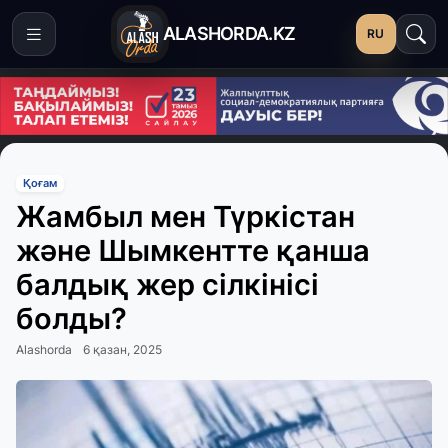
ALASHORDA.KZ
RU
Қоғам
Жамбыл мен Түркістан
және Шымкентте қанша
балдық жер сілкінісі
болды?
Alashorda
6 қазан, 2025