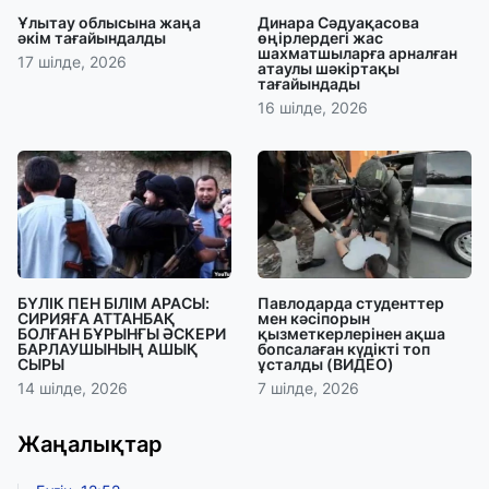
Ұлытау облысына жаңа
Динара Сәдуақасова
әкім тағайындалды
өңірлердегі жас
шахматшыларға арналған
17 шілде, 2026
атаулы шәкіртақы
тағайындады
16 шілде, 2026
БҮЛІК ПЕН БІЛІМ АРАСЫ:
Павлодарда студенттер
СИРИЯҒА АТТАНБАҚ
мен кәсіпорын
БОЛҒАН БҰРЫНҒЫ ӘСКЕРИ
қызметкерлерінен ақша
БАРЛАУШЫНЫҢ АШЫҚ
бопсалаған күдікті топ
СЫРЫ
ұсталды (ВИДЕО)
14 шілде, 2026
7 шілде, 2026
Жаңалықтар