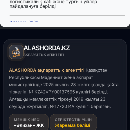
логистикалық хаб және тұрғын үйлер
пайдалануға берілді
3 тамыз, 2026
Қызылордада 300 орындық аурухана,
Президенттік кітапхана және жаңа театр
салынып жатыр
ALASHORDA.KZ
1 тамыз, 2026
АҚПАРАТТЫҚ АГЕНТТІГІ
Кинопоиск Қазақстан азаматтарының ең
танымал онлайн-кинотеатрына айналды
ALASHORDA ақпараттық агенттігі
Қазақстан
Республикасы Мәдениет және ақпарат
31 шілде, 2026
министрлігінде 2025 жылғы 23 желтоқсанда қайта
Ақмола облысындағы кездесуде кәсіпкерлер мен
тіркеліп, № KZ42VPY00137595 куәлігі берілді.
ұстаздар «Әділет» партиясына өз ұсыныстарын
айтты
Алғашқы мемлекеттік тіркеуі 2019 жылғы 23
сәуірде жүргізіліп, №17720 ИА куәлігі берілген.
31 шілде, 2026
МЕНШІК ИЕСІ
СЕРІКТЕСТІК ҮШІН
ҚР Президенті Орталық Азия елдеріне
«Әлихан» ЖК
Жарнама бөлімі
ұзақмерзімді ынтымақтастық жоспарын әзірлеуді