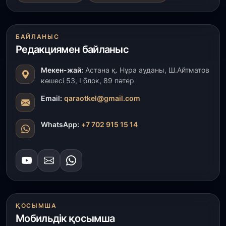
ұсынды
31 шілде, 2026
БАЙЛАНЫС
«Ауыл аманаты»: Түркістанда 30,2 млрд теңгеге
Редакциямен байланыс
4 223 жоба қаржыландырылды
Мекен-жай:
Астана қ. Нұра ауданы, Ш.Айтматов
31 шілде, 2026
көшесі 53, І блок, 89 пәтер
Президент тапсырмасы орындалды: Шардара
толық ауыз сумен қамтылды
Email:
qaraotkel@gmail.com
30 шілде, 2026
WhatsApp:
+7 702 915 15 14
Түркістанда «Арыс-2» және Темір ауылының
теміржол вокзалдары пайдалануға берілді
30 шілде, 2026
Қордайлық қыз-келіншектер ұлттық нақыштағы
креативті бұйымдар шығаруда
ҚОСЫМША
Мобильдік қосымша
29 шілде, 2026