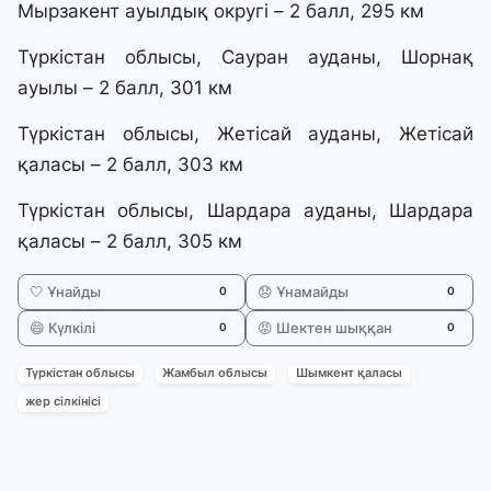
Мырзакент ауылдық округі – 2 балл, 295 км
Түркістан облысы, Сауран ауданы, Шорнақ
ауылы – 2 балл, 301 км
Түркістан облысы, Жетісай ауданы, Жетісай
қаласы – 2 балл, 303 км
Түркістан облысы, Шардара ауданы, Шардара
қаласы – 2 балл, 305 км
🤍 Ұнайды
😞 Ұнамайды
0
0
😄 Күлкілі
😡 Шектен шыққан
0
0
Түркістан облысы
Жамбыл облысы
Шымкент қаласы
жер сілкінісі