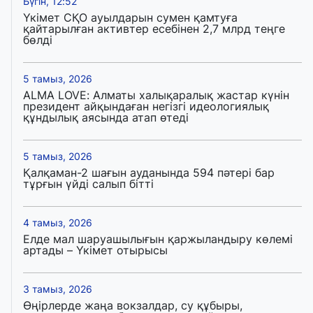
Бүгін, 12:52
Үкімет СҚО ауылдарын сумен қамтуға
қайтарылған активтер есебінен 2,7 млрд теңге
бөлді
5 тамыз, 2026
ALMA LOVE: Алматы халықаралық жастар күнін
президент айқындаған негізгі идеологиялық
құндылық аясында атап өтеді
5 тамыз, 2026
Қалқаман-2 шағын ауданында 594 пәтері бар
тұрғын үйді салып бітті
4 тамыз, 2026
Елде мал шаруашылығын қаржыландыру көлемі
артады – Үкімет отырысы
3 тамыз, 2026
Өңірлерде жаңа вокзалдар, су құбыры,