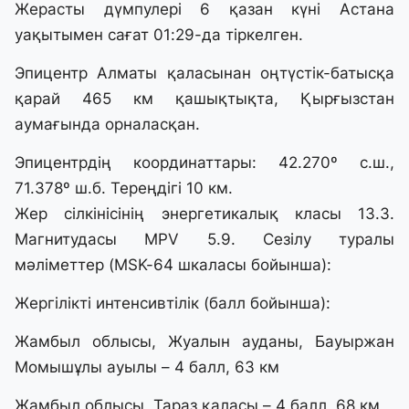
Жерасты дүмпулері 6 қазан күні Астана
уақытымен сағат 01:29-да тіркелген.
Эпицентр Алматы қаласынан оңтүстік-батысқа
қарай 465 км қашықтықта, Қырғызстан
аумағында орналасқан.
Эпицентрдің координаттары: 42.270º с.ш.,
71.378º ш.б. Тереңдігі 10 км.
Жер сілкінісінің энергетикалық класы 13.3.
Магнитудасы MPV 5.9. Сезілу туралы
мәліметтер (MSK-64 шкаласы бойынша):
Жергілікті интенсивтілік (балл бойынша):
Жамбыл облысы, Жуалын ауданы, Бауыржан
Момышұлы ауылы – 4 балл, 63 км
Жамбыл облысы, Тараз қаласы – 4 балл, 68 км