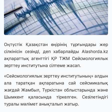
Оңтүстік Қазақстан өңірінің тұрғындары жер
сілкінісін сезіндІ, деп хабарлайды
Alashorda.kz
ақпараттық агенттігі ҚР ТЖМ Сейсмологиялык
зерттеу институтына сілтеме жасап.
«Сейсмологиялык зерттеу институтының» алдын
ала таратқан ақпаратына сай сейсмикалық
жағдай Жамбыл, Түркістан облыстарында және
Шымкент қаласында тіркелген. Сезілетіндігі
туралы мәлімет анықталып жатыр.