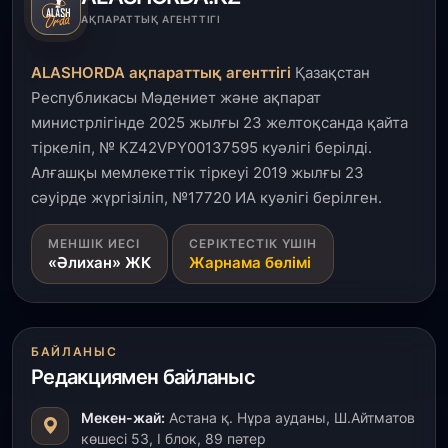
АҚПАРАТТЫҚ АГЕНТТІГІ
ALASHORDA ақпараттық агенттігі
Қазақстан
Республикасы Мәдениет және ақпарат
министрлігінде 2025 жылғы 23 желтоқсанда қайта
тіркеліп, № KZ42VPY00137595 куәлігі берілді.
Алғашқы мемлекеттік тіркеуі 2019 жылғы 23
сәуірде жүргізіліп, №17720 ИА куәлігі берілген.
МЕНШІК ИЕСІ
СЕРІКТЕСТІК ҮШІН
«Әлихан» ЖК
Жарнама бөлімі
БАЙЛАНЫС
Редакциямен байланыс
Мекен-жай:
Астана қ. Нұра ауданы, Ш.Айтматов
көшесі 53, І блок, 89 пәтер