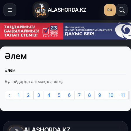
ALASHORDA.KZ
RU
Әлем
Әлем
Бұл айдарда әлі мақала жоқ.
‹
1
2
3
4
5
6
7
8
9
10
11
ALASHORDA.KZ