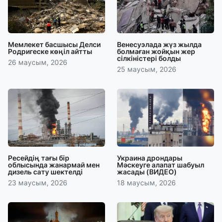
Мемлекет басшысы Делси
Венесуэлада жүз жылда
Родригеске көңіл айтты
болмаған жойқын жер
сілкіністері болды
26 маусым, 2026
25 маусым, 2026
Ресейдің тағы бір
Украина дрондары
облысында жанармай мен
Мәскеуге алапат шабуыл
дизель сату шектелді
жасады (ВИДЕО)
23 маусым, 2026
18 маусым, 2026