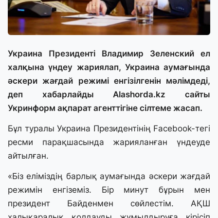
Украина Президенті Владимир Зеленский ел
халқына үндеу жариялап, Украина аумағында
әскери жағдай режимі енгізілгенін мәлімдеді,
деп хабарлайды Alashorda.kz сайты
Укринформ ақпарат агенттігіне сілтеме жасап.
Бұл туралы Украина Президентінің Facebook-тегі
ресми парақшасында жарияланған үндеуде
айтылған.
«Біз еліміздің барлық аумағында әскери жағдай
режимін енгіземіз. Бір минут бұрын мен
президент Байденмен сөйлестім. АҚШ
халықаралық қолдауды жұмылдыруға кірісіп