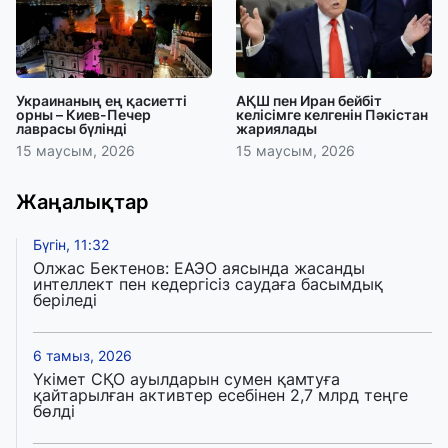
Украинаның ең қасиетті
АҚШ пен Иран бейбіт
орны – Киев-Печер
келісімге келгенін Пәкістан
лаврасы бүлінді
жариялады
15 маусым, 2026
15 маусым, 2026
Жаңалықтар
Бүгін, 11:32
Олжас Бектенов: ЕАЭО аясында жасанды
интеллект пен кедергісіз саудаға басымдық
беріледі
6 тамыз, 2026
Үкімет СҚО ауылдарын сумен қамтуға
қайтарылған активтер есебінен 2,7 млрд теңге
бөлді