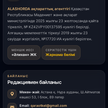
Қызылордада 300 орындық аурухана,
Президенттік кітапхана және жаңа театр
ALASHORDA ақпараттық агенттігі
Қазақстан
салынып жатыр
Республикасы Мәдениет және ақпарат
министрлігінде 2025 жылғы 23 желтоқсанда қайта
1 тамыз, 2026
тіркеліп, № KZ42VPY00137595 куәлігі берілді.
Кинопоиск Қазақстан азаматтарының ең
танымал онлайн-кинотеатрына айналды
Алғашқы мемлекеттік тіркеуі 2019 жылғы 23
сәуірде жүргізіліп, №17720 ИА куәлігі берілген.
31 шілде, 2026
МЕНШІК ИЕСІ
СЕРІКТЕСТІК ҮШІН
Ақмола облысындағы кездесуде кәсіпкерлер мен
«Әлихан» ЖК
Жарнама бөлімі
ұстаздар «Әділет» партиясына өз ұсыныстарын
айтты
31 шілде, 2026
БАЙЛАНЫС
ҚР Президенті Орталық Азия елдеріне
Редакциямен байланыс
ұзақмерзімді ынтымақтастық жоспарын әзірлеуді
ұсынды
Мекен-жай:
Астана қ. Нұра ауданы, Ш.Айтматов
көшесі 53, І блок, 89 пәтер
31 шілде, 2026
«Ауыл аманаты»: Түркістанда 30,2 млрд теңгеге
Email:
qaraotkel@gmail.com