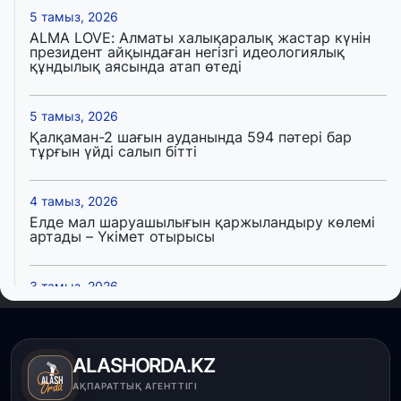
5 тамыз, 2026
ALMA LOVE: Алматы халықаралық жастар күнін
президент айқындаған негізгі идеологиялық
құндылық аясында атап өтеді
5 тамыз, 2026
Қалқаман-2 шағын ауданында 594 пәтері бар
тұрғын үйді салып бітті
4 тамыз, 2026
Елде мал шаруашылығын қаржыландыру көлемі
артады – Үкімет отырысы
3 тамыз, 2026
Өңірлерде жаңа вокзалдар, су құбыры,
логистикалық хаб және тұрғын үйлер
пайдалануға берілді
ALASHORDA.KZ
3 тамыз, 2026
АҚПАРАТТЫҚ АГЕНТТІГІ