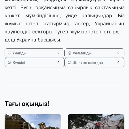
кетті. Бүгін әрқайсыңыз сабырлық сақтауыңыз
қажет, мүмкіндігінше, үйде қалыңыздар. Біз
жұмыс істеп жатырмыз, әскер, Украинаның
қауіпсіздік секторы түгел жұмыс істеп отыр», –
деді Украина басшысы.
🤍 Ұнайды
😞 Ұнамайды
0
0
😄 Күлкілі
😡 Шектен шыққан
0
0
Тағы оқыңыз!