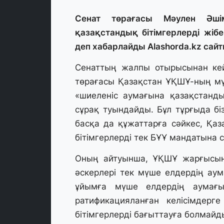
Сенат төрағасы Мәулен Әші
қазақстандық бітімгерлерді жібе
деп хабарлайды Alashorda.kz сайт
Сенаттың жалпы отырысынан кей
төрағасы Қазақстан ҰҚШҰ-ның мү
«шиеленіс аумағына қазақстанды
сұрақ туындайды. Бұл тұрғыда бі
басқа да құжаттарға сәйкес, Қаз
бітімгерлерді тек БҰҰ мандатына 
Оның айтуынша, ҰҚШҰ жарғысына
әскерлері тек мүше елдердің аум
ұйымға мүше елдердің аумағы
ратификацияланған келісімдер
бітімгерлерді бағыттауға болмайд