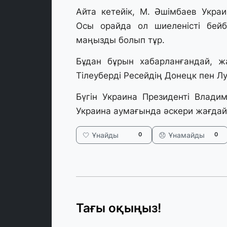
Айта кетейік, М. Әшімбаев Украи
Осы орайда ол шиеленісті бейб
маңызды болып тұр.
Бұдан бұрын хабарланғандай, ж
Тілеуберді Ресейдің Донецк пен Луг
Бүгін Украина Президенті Влади
Украина аумағында әскери жағдай 
🤍 Ұнайды
😞 Ұнамайды
0
0
Тағы оқыңыз!