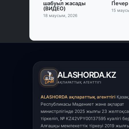
шабуыл жасады
Печер 
(ВИДЕО)
15 маус
18 маусым, 2026
ALASHORDA.KZ
АҚПАРАТТЫҚ АГЕНТТІГІ
ALASHORDA ақпараттық агенттігі
Қазақ
Республикасы Мәдениет және ақпарат
министрлігінде 2025 жылғы 23 желтоқса
тіркеліп, № KZ42VPY00137595 куәлігі бер
Алғашқы мемлекеттік тіркеуі 2019 жылғы