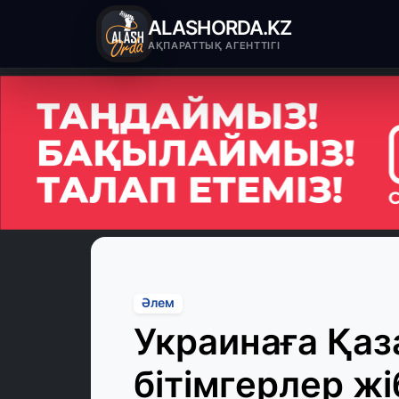
ALASHORDA.KZ
АҚПАРАТТЫҚ АГЕНТТІГІ
Әлем
Украинаға Қаз
бітімгерлер жі