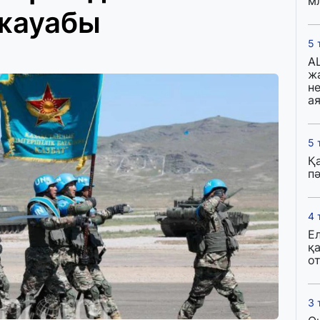
м
жауабы
5 
A
ж
н
ая
5 
Қ
пә
4 
Е
қ
о
3 