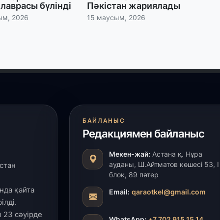
лаврасы бүлінді
Пәкістан жариялады
28
Қ
ым, 2026
15 маусым, 2026
т
қ
28
Т
бе
з
БАЙЛАНЫС
27
Редакциямен байланыс
А
«
м
Мекен-жай:
Астана қ. Нұра
ауданы, Ш.Айтматов көшесі 53, І
стан
блок, 89 пәтер
27
нда қайта
Email:
qaraotkel@gmail.com
«
ілді.
с
 23 сәуірде
WhatsApp:
+7 702 915 15 14