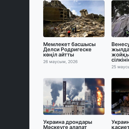
Мемлекет басшысы
Венес
Делси Родригеске
жылда
көңіл айтты
жойқы
сілкін
26 маусым, 2026
25 маус
Украина дрондары
Украи
Мәскеуге алапат
қасиет