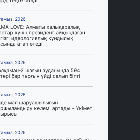
лрд теңге бөлді
тамыз, 2026
LMA LOVE: Алматы халықаралық
астар күнін президент айқындаған
егізгі идеологиялық құндылық
сында атап өтеді
тамыз, 2026
алқаман-2 шағын ауданында 594
тері бар тұрғын үйді салып бітті
тамыз, 2026
лде мал шаруашылығын
аржыландыру көлемі артады – Үкімет
тырысы
тамыз, 2026