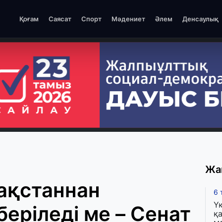
Қоғам
Саясат
Спорт
Мәдениет
Әлем
Денсаулық
Жа
ақстаннан
6 
Ү
беріледі ме – Сенат
қа