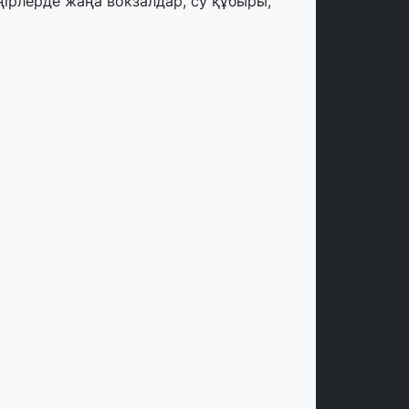
ңірлерде жаңа вокзалдар, су құбыры,
огистикалық хаб және тұрғын үйлер
йдалануға берілді
тамыз, 2026
ызылордада 300 орындық аурухана,
резиденттік кітапхана және жаңа
еатр салынып жатыр
тамыз, 2026
инопоиск Қазақстан азаматтарының
ң танымал онлайн-кинотеатрына
йналды
 шілде, 2026
қмола облысындағы кездесуде
әсіпкерлер мен ұстаздар «Әділет»
артиясына өз ұсыныстарын айтты