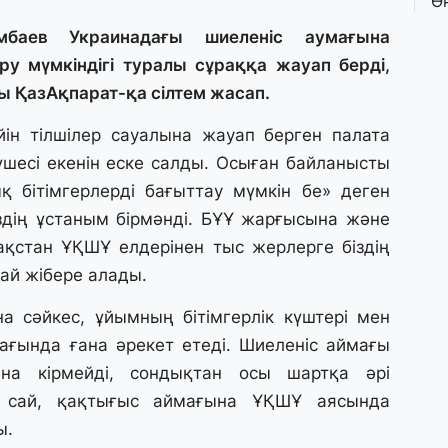
Ө
л
па
мбаев Украинадағы шиеленіс аумағына
ру мүмкіндігі туралы сұраққа жауап берді,
ы ҚазАқпарат-қа сілтем жасап.
3 
Қ
ін тілшілер сауалына жауап берген палата
П
т
шесі екенін еске салды. Осыған байланысты
қ бітімгерлерді бағыттау мүмкін бе» деген
1 
здің ұстаным бірмәнді. БҰҰ жарғысына және
К
ақстан ҰҚШҰ елдерінен тыс жерлерге біздің
е
сай жібере алады.
а
 сәйкес, ұйымның бітімгерлік күштері мен
31
ағында ғана әрекет етеді. Шиеленіс аймағы
А
на кірмейді, сондықтан осы шартқа әрі
к
п
ге сай, қақтығыс аймағына ҰҚШҰ аясында
ы.