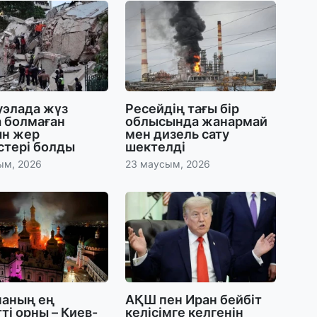
30
Қ
н
ш
29
уэлада жүз
Ресейдің тағы бір
 болмаған
облысында жанармай
С
н жер
мен дизель сату
ә
істері болды
шектелді
ым, 2026
23 маусым, 2026
29
Қ
ұ
29
Т
н
наның ең
АҚШ пен Иран бейбіт
ті орны – Киев-
келісімге келгенін