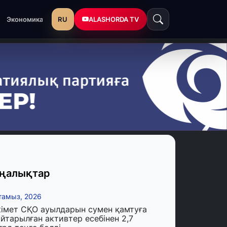
RU
ALASHORDA TV
Экономика
ңалықтар
тамыз, 2026
кімет СҚО ауылдарын сумен қамтуға
йтарылған активтер есебінен 2,7