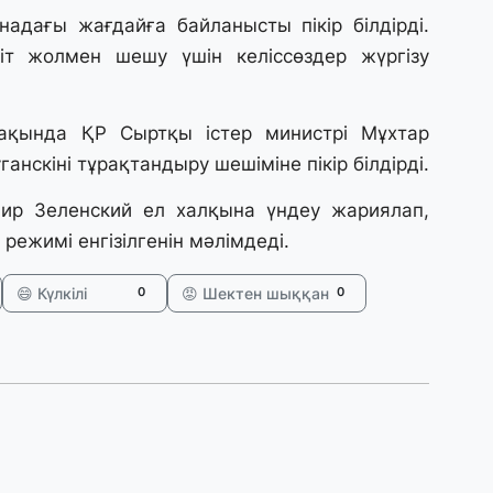
31
надағы жағдайға байланысты пікір білдірді.
Қ
іт жолмен шешу үшін келіссөздер жүргізу
ұ
ж
ақында ҚР Сыртқы істер министрі Мұхтар
31
анскіні тұрақтандыру шешіміне пікір білдірді.
«
м
мир Зеленский ел халқына үндеу жариялап,
қ
режимі енгізілгенін мәлімдеді.
31
😄 Күлкілі
😡 Шектен шыққан
0
0
П
Ш
30
Т
а
па