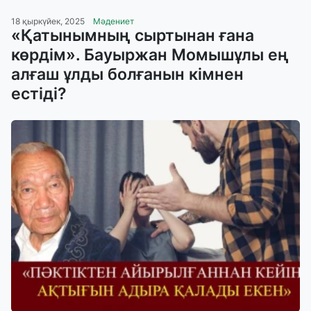
18 қыркүйек, 2025
Мәдениет
«Қатынымның сыртынан ғана
көрдім». Бауыржан Момышұлы ең
алғаш ұлды болғанын кімнен
естіді?