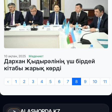
10 ақпан, 2025
Мәдениет
Дархан Қыдырәлінің үш бірдей
кітабы жарық көрді
‹
1
2
3
4
5
6
7
8
9
10
11
ALASHORDA.KZ