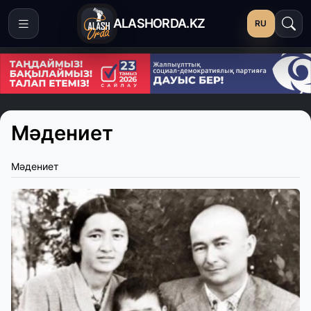
ALASHORDA.KZ
RU
Мәдениет
Мәдениет