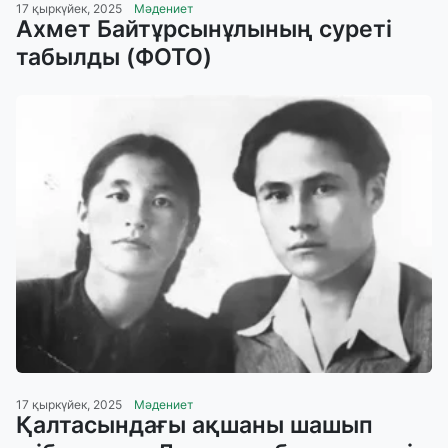
17 қыркүйек, 2025
Мәдениет
Ахмет Байтұрсынұлының суреті
табылды (ФОТО)
17 қыркүйек, 2025
Мәдениет
Қалтасындағы ақшаны шашып