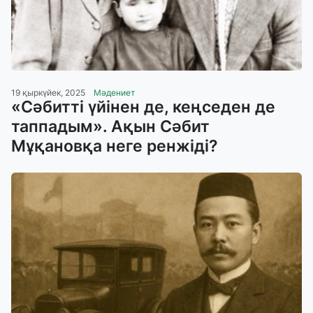
19 қыркүйек, 2025
Мәдениет
«Сәбитті үйінен де, кеңседен де
таппадым». Ақын Сәбит
Мұқановқа неге ренжіді?