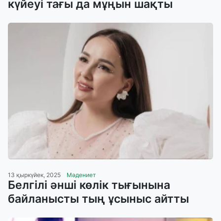
күйеуі тағы да мұңын шақты
13 қыркүйек, 2025
Мәдениет
Белгілі әнші көлік тығынына
байланысты тың ұсыныс айтты