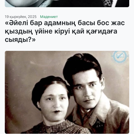
19 қыркүйек, 2025
Мәдениет
«Әйелi бар адамның басы бос жас
қыздың үйiне кiруi қай қағидаға
сыяды?»