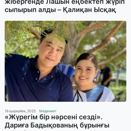
жібергенде Лашын еңбектеп жүріп
сыпырып алды – Қалиқан Ысқақ
16 қыркүйек, 2025
Мәдениет
«Жүрегім бір нәрсені сезді».
Дариға Бадықованың бұрынғы