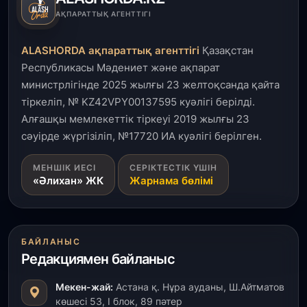
АҚПАРАТТЫҚ АГЕНТТІГІ
ALASHORDA ақпараттық агенттігі
Қазақстан
Республикасы Мәдениет және ақпарат
министрлігінде 2025 жылғы 23 желтоқсанда қайта
тіркеліп, № KZ42VPY00137595 куәлігі берілді.
Алғашқы мемлекеттік тіркеуі 2019 жылғы 23
сәуірде жүргізіліп, №17720 ИА куәлігі берілген.
МЕНШІК ИЕСІ
СЕРІКТЕСТІК ҮШІН
«Әлихан» ЖК
Жарнама бөлімі
БАЙЛАНЫС
Редакциямен байланыс
Мекен-жай:
Астана қ. Нұра ауданы, Ш.Айтматов
көшесі 53, І блок, 89 пәтер