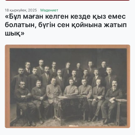
18 қыркүйек, 2025
Мәдениет
«Бұл маған келген кезде қыз емес
болатын, бүгін сен қойнына жатып
шық»