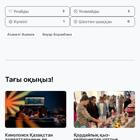
🤍 Ұнайды
😞 Ұнамайды
3
2
😄 Күлкілі
😡 Шектен шыққан
1
0
Асанәлі Әшімов
Әнуар Боранбаев
Тағы оқыңыз!
Кинопоиск Қазақстан
Қордайлық қыз-
азаматтарының ең
келіншектер ұлттық