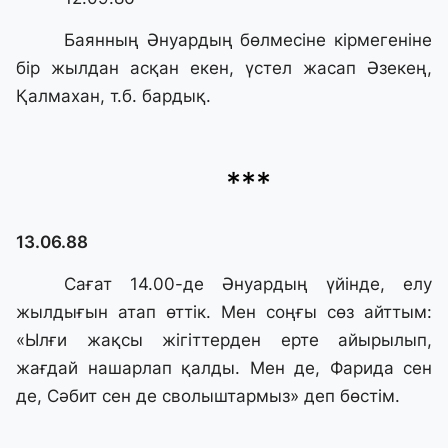
Баянның Әнуардың бөлмесiне кiрмегенiне
бiр жылдан асқан екен, үстел жасап Әзекең,
Қалмахан, т.б. бардық.
***
13.06.88
Сағат 14.00-де Әнуардың үйiнде, елу
жылдығын атап өттік. Мен соңғы сөз айттым:
«Ылғи жақсы жiгiттерден ерте айырылып,
жағдай нашарлап қалды. Мен де, Фарида сен
де, Сәбит сен де сволыштармыз» деп бөстiм.