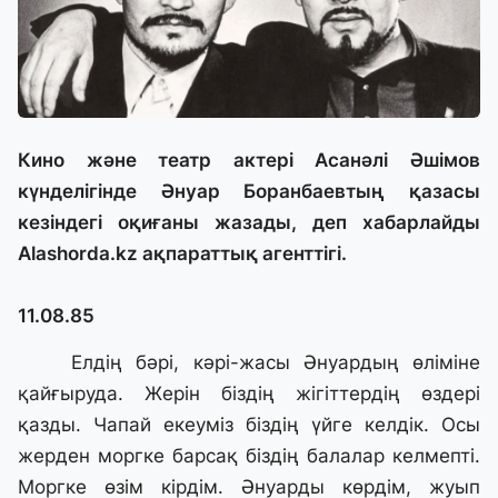
Кино және театр актері Асанәлі Әшімов
күнделігінде Әнуар Боранбаевтың қазасы
кезіндегі оқиғаны жазады, деп хабарлайды
Alashorda.kz
ақпараттық агенттігі.
11.08.85
Елдiң бәрi, кәрi-жасы Әнуардың өлiмiне
қайғыруда. Жерiн бiздiң жiгiттердiң өздерi
қазды. Чапай екеумiз бiздiң үйге келдiк. Осы
жерден моргке барсақ бiздiң балалар келмептi.
Моргке өзiм кiрдiм. Әнуарды көрдiм, жуып