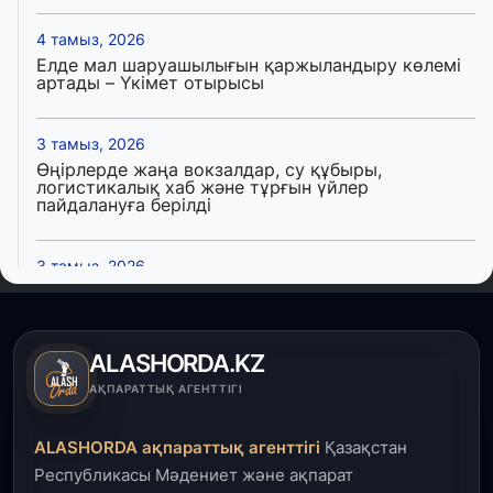
4 тамыз, 2026
Елде мал шаруашылығын қаржыландыру көлемі
артады – Үкімет отырысы
3 тамыз, 2026
Өңірлерде жаңа вокзалдар, су құбыры,
логистикалық хаб және тұрғын үйлер
пайдалануға берілді
3 тамыз, 2026
Қызылордада 300 орындық аурухана,
Президенттік кітапхана және жаңа театр
салынып жатыр
ALASHORDA.KZ
1 тамыз, 2026
АҚПАРАТТЫҚ АГЕНТТІГІ
Кинопоиск Қазақстан азаматтарының ең
танымал онлайн-кинотеатрына айналды
ALASHORDA ақпараттық агенттігі
Қазақстан
Республикасы Мәдениет және ақпарат
31 шілде, 2026