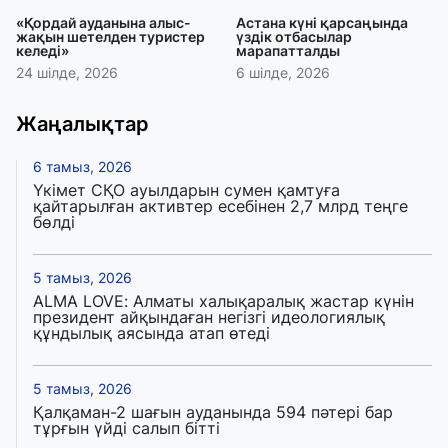
«Қордай ауданына алыс-
Астана күні қарсаңында
жақын шетелден туристер
үздік отбасылар
келеді»
марапатталды
24 шілде, 2026
6 шілде, 2026
Жаңалықтар
6 тамыз, 2026
Үкімет СҚО ауылдарын сумен қамтуға
қайтарылған активтер есебінен 2,7 млрд теңге
бөлді
5 тамыз, 2026
ALMA LOVE: Алматы халықаралық жастар күнін
президент айқындаған негізгі идеологиялық
құндылық аясында атап өтеді
5 тамыз, 2026
Қалқаман-2 шағын ауданында 594 пәтері бар
тұрғын үйді салып бітті