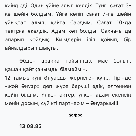
киiндiрдi. Одан үйiне алып келдiк. Түнгi сағат 3-
ке шейiн болдым. Үйге келiп сағат 7-ге шейiн
ұйықтап алып, қайта бардым. Сағат 10-да
театрға әкелдiк. Адам көп болды. Сахнаға да
апарып қойдық. Киiмдерiн iлiп қойып, бiр
айналдырып шықты.
Әбден араққа тойыппыз, мас болып,
қашан қайтқанымды бiлмеймiн.
12 тамыз күнi Әнуарды жерлеген күн... Тiрiңде
«жәй Әнуар» деп жүре берушi едiк, өлгеннен
кейiн бiлдiм. Үлкен актер, үлкен адам екенсiң
менiң досым, сүйiктi партнерiм – Әнуарым!!!
***
13.08.85