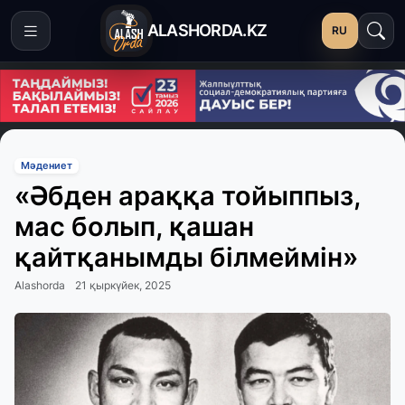
ALASHORDA.KZ
RU
Мәдениет
«Әбден араққа тойыппыз,
мас болып, қашан
қайтқанымды бiлмеймiн»
Alashorda
21 қыркүйек, 2025