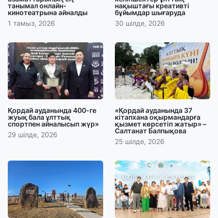
танымал онлайн-
нақыштағы креативті
кинотеатрына айналды
бұйымдар шығаруда
1 тамыз, 2026
30 шілде, 2026
Қордай ауданында 400-ге
«Қордай ауданында 37
жуық бала ұлттық
кітапхана оқырмандарға
спортпен айналысып жүр»
қызмет көрсетіп жатыр» –
Салтанат Балпықова
29 шілде, 2026
25 шілде, 2026