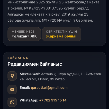
министрлігінде 2025 жылғы 23 желтоқсанда қайта
Ақмола облысындағы кездесуде кәсіпкерлер мен
тіркеліп, № KZ42VPY00137595 куәлігі берілді.
ұстаздар «Әділет» партиясына өз ұсыныстарын
айтты
Алғашқы мемлекеттік тіркеуі 2019 жылғы 23
сәуірде жүргізіліп, №17720 ИА куәлігі берілген.
31 шілде, 2026
МЕНШІК ИЕСІ
СЕРІКТЕСТІК ҮШІН
ҚР Президенті Орталық Азия елдеріне
«Әлихан» ЖК
Жарнама бөлімі
ұзақмерзімді ынтымақтастық жоспарын әзірлеуді
ұсынды
31 шілде, 2026
БАЙЛАНЫС
«Ауыл аманаты»: Түркістанда 30,2 млрд теңгеге
4 223 жоба қаржыландырылды
Редакциямен байланыс
Мекен-жай:
Астана қ. Нұра ауданы, Ш.Айтматов
31 шілде, 2026
көшесі 53, І блок, 89 пәтер
Президент тапсырмасы орындалды: Шардара
толық ауыз сумен қамтылды
Email:
qaraotkel@gmail.com
30 шілде, 2026
WhatsApp:
+7 702 915 15 14
Түркістанда «Арыс-2» және Темір ауылының