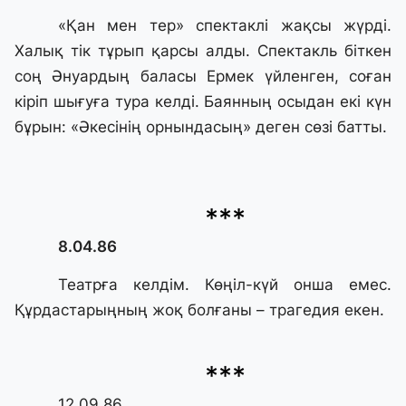
«Қан мен тер» спектаклі жақсы жүрдi.
Халық тiк тұрып қарсы алды. Спектакль бiткен
соң Әнуардың баласы Ермек үйленген, соған
кiрiп шығуға тура келдi. Баянның осыдан екi күн
бұрын: «Әкесiнiң орнындасың» деген сөзi батты.
***
8.04.86
Театрға келдiм. Көңiл-күй онша емес.
Құрдастарыңның жоқ болғаны – трагедия екен.
***
12.09.86