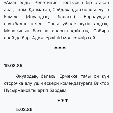
«Амангелдi». Репетиция. Толтырып бiр стакан
арақ iштiм. Қалмахан, Сейдахандар болды. Бүгiн
Ермек (Әнуардың баласы) Барнаулдан
службадан келдi. Соны үйiнде күтiп алдық.
Моласының басына апарып қайттық. Сәбира
апай да бар. Адамгершiлiгi мол кемпiр ғой.
***
19.08.85
Әнуардың баласы Ермекке тағы он күн
отсрочка алу үшiн әскери комендатураға Виктор
Пұсырмановты ертiп бардым.
***
5.03.86