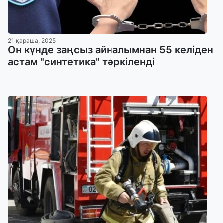
21 қараша, 2025
Он күнде заңсыз айналымнан 55 келіден
астам "синтетика" тәркіленді