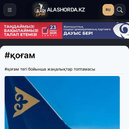
ALASHORDA.KZ
RU
#қоғам
#қоғам тегі бойынша жаңалықтар топтамасы