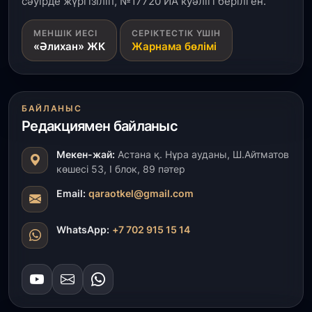
сәуірде жүргізіліп, №17720 ИА куәлігі берілген.
МЕНШІК ИЕСІ
СЕРІКТЕСТІК ҮШІН
«Әлихан» ЖК
Жарнама бөлімі
БАЙЛАНЫС
Редакциямен байланыс
Мекен-жай:
Астана қ. Нұра ауданы, Ш.Айтматов
көшесі 53, І блок, 89 пәтер
Email:
qaraotkel@gmail.com
WhatsApp:
+7 702 915 15 14