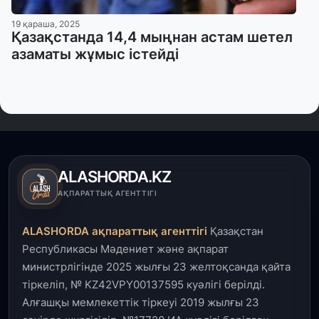
19 қараша, 2025
Қазақстанда 14,4 мыңнан астам шетел
азаматы жұмыс істейді
ALASHORDA.KZ
АҚПАРАТТЫҚ АГЕНТТІГІ
ALASHORDA ақпараттық агенттігі
Қазақстан
Республикасы Мәдениет және ақпарат
министрлігінде 2025 жылғы 23 желтоқсанда қайта
тіркеліп, № KZ42VPY00137595 куәлігі берілді.
Алғашқы мемлекеттік тіркеуі 2019 жылғы 23