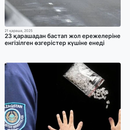
21 қараша, 2025
23 қарашадан бастап жол ережелеріне
енгізілген өзгерістер күшіне енеді