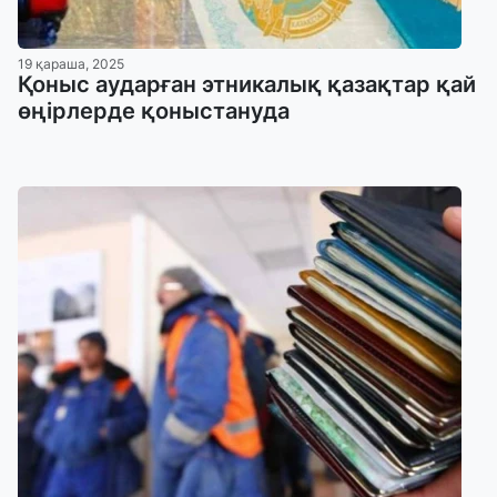
19 қараша, 2025
Қоныс аударған этникалық қазақтар қай
өңірлерде қоныстануда