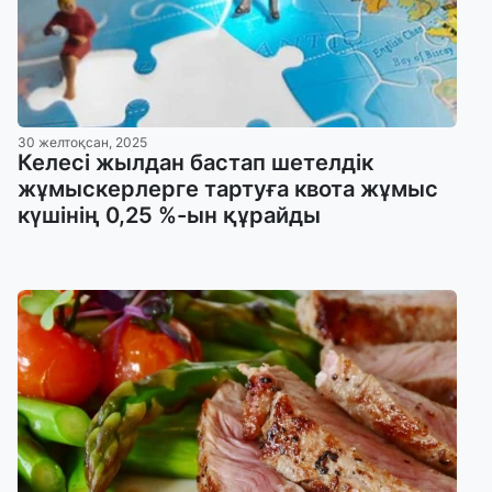
30 желтоқсан, 2025
Келесі жылдан бастап шетелдік
жұмыскерлерге тартуға квота жұмыс
күшінің 0,25 %-ын құрайды