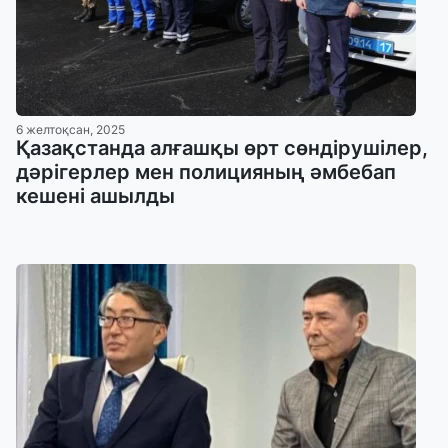
6 желтоқсан, 2025
Қазақстанда алғашқы өрт сөндірушілер,
дәрігерлер мен полицияның әмбебап
кешені ашылды