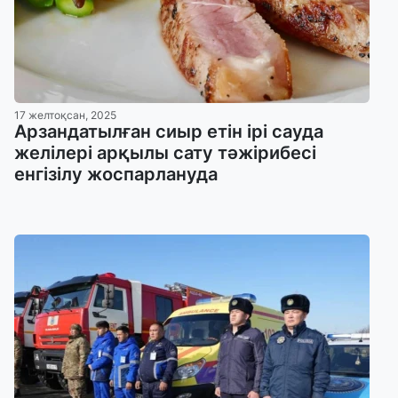
17 желтоқсан, 2025
Арзандатылған сиыр етін ірі сауда
желілері арқылы сату тәжірибесі
енгізілу жоспарлануда