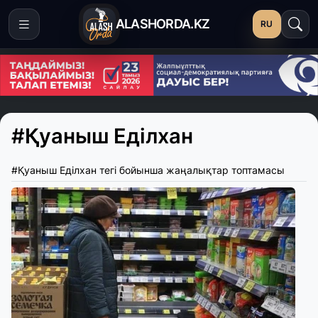
ALASHORDA.KZ
RU
#Қуаныш Еділхан
#Қуаныш Еділхан тегі бойынша жаңалықтар топтамасы