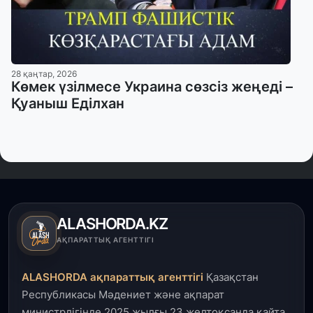
28 қаңтар, 2026
Көмек үзілмесе Украина сөзсіз жеңеді –
Қуаныш Еділхан
ALASHORDA.KZ
АҚПАРАТТЫҚ АГЕНТТІГІ
ALASHORDA ақпараттық агенттігі
Қазақстан
Республикасы Мәдениет және ақпарат
министрлігінде 2025 жылғы 23 желтоқсанда қайта