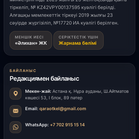
тіркеліп, № KZ42VPY00137595 куәлігі берілді.
Алғашқы мемлекеттік тіркеуі 2019 жылғы 23
сәуірде жүргізіліп, №17720 ИА куәлігі берілген.
МЕНШІК ИЕСІ
СЕРІКТЕСТІК ҮШІН
«Әлихан» ЖК
Жарнама бөлімі
БАЙЛАНЫС
Редакциямен байланыс
Мекен-жай:
Астана қ. Нұра ауданы, Ш.Айтматов
көшесі 53, І блок, 89 пәтер
Email:
qaraotkel@gmail.com
WhatsApp:
+7 702 915 15 14